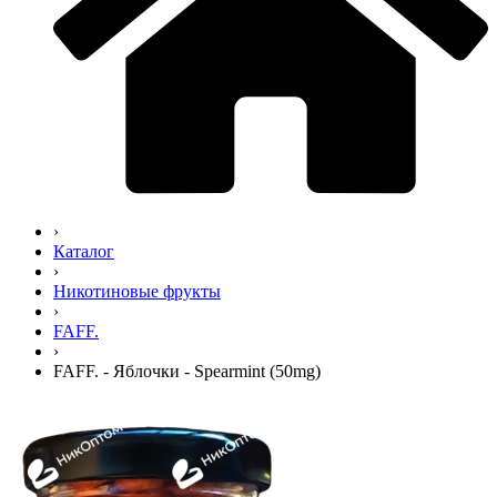
›
Каталог
›
Никотиновые фрукты
›
FAFF.
›
FAFF. - Яблочки - Spearmint (50mg)