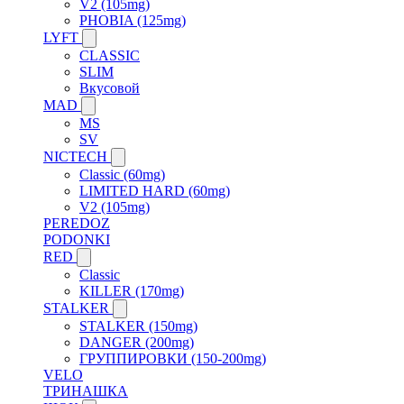
V2 (105mg)
PHOBIA (125mg)
LYFT
CLASSIC
SLIM
Вкусовой
MAD
MS
SV
NICTECH
Classic (60mg)
LIMITED HARD (60mg)
V2 (105mg)
PEREDOZ
PODONKI
RED
Classic
KILLER (170mg)
STALKER
STALKER (150mg)
DANGER (200mg)
ГРУППИРОВКИ (150-200mg)
VELO
ТРИНАШКА