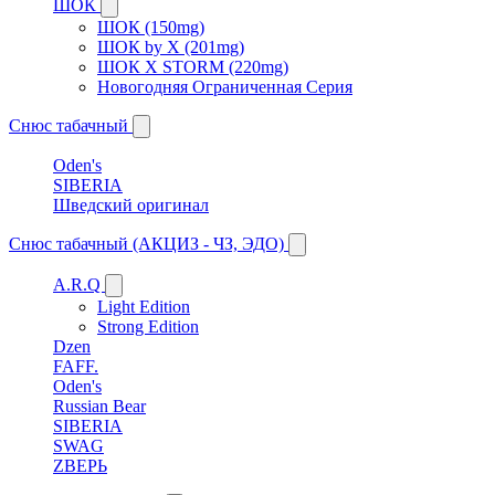
ШОК
ШОК (150mg)
ШОК by X (201mg)
ШОК X STORM (220mg)
Новогодняя Ограниченная Серия
Снюс табачный
Oden's
SIBERIA
Шведский оригинал
Снюс табачный (АКЦИЗ - ЧЗ, ЭДО)
A.R.Q
Light Edition
Strong Edition
Dzen
FAFF.
Oden's
Russian Bear
SIBERIA
SWAG
ZВЕРЬ