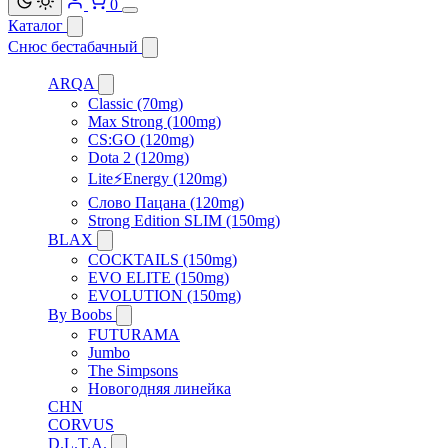
0
Каталог
Снюс бестабачный
ARQA
Classic (70mg)
Max Strong (100mg)
CS:GO (120mg)
Dota 2 (120mg)
Lite⚡Energy (120mg)
Слово Пацана (120mg)
Strong Edition SLIM (150mg)
BLAX
COCKTAILS (150mg)
EVO ELITE (150mg)
EVOLUTION (150mg)
By Boobs
FUTURAMA
Jumbo
The Simpsons
Новогодняя линейка
CHN
CORVUS
D.L.T.A.