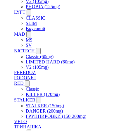
V2 (105mg)
PHOBIA (125mg)
LYFT
CLASSIC
SLIM
Вкусовой
MAD
MS
SV
NICTECH
Classic (60mg)
LIMITED HARD (60mg)
V2 (105mg)
PEREDOZ
PODONKI
RED
Classic
KILLER (170mg)
STALKER
STALKER (150mg)
DANGER (200mg)
ГРУППИРОВКИ (150-200mg)
VELO
ТРИНАШКА