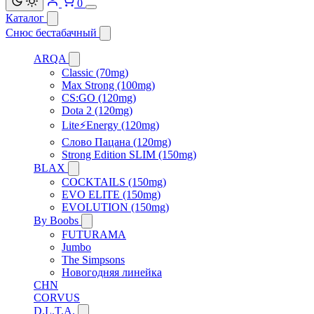
0
Каталог
Снюс бестабачный
ARQA
Classic (70mg)
Max Strong (100mg)
CS:GO (120mg)
Dota 2 (120mg)
Lite⚡Energy (120mg)
Слово Пацана (120mg)
Strong Edition SLIM (150mg)
BLAX
COCKTAILS (150mg)
EVO ELITE (150mg)
EVOLUTION (150mg)
By Boobs
FUTURAMA
Jumbo
The Simpsons
Новогодняя линейка
CHN
CORVUS
D.L.T.A.