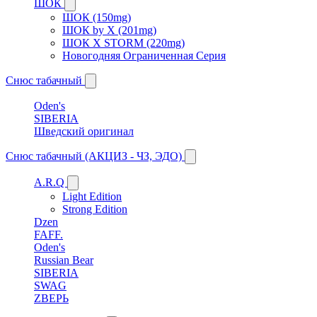
ШОК
ШОК (150mg)
ШОК by X (201mg)
ШОК X STORM (220mg)
Новогодняя Ограниченная Серия
Снюс табачный
Oden's
SIBERIA
Шведский оригинал
Снюс табачный (АКЦИЗ - ЧЗ, ЭДО)
A.R.Q
Light Edition
Strong Edition
Dzen
FAFF.
Oden's
Russian Bear
SIBERIA
SWAG
ZВЕРЬ