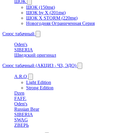
ШОК
ШОК (150mg)
ШОК by X (201mg)
ШОК X STORM (220mg)
Новогодняя Ограниченная Серия
Снюс табачный
Oden's
SIBERIA
Шведский оригинал
Снюс табачный (АКЦИЗ - ЧЗ, ЭДО)
A.R.Q
Light Edition
Strong Edition
Dzen
FAFF.
Oden's
Russian Bear
SIBERIA
SWAG
ZВЕРЬ