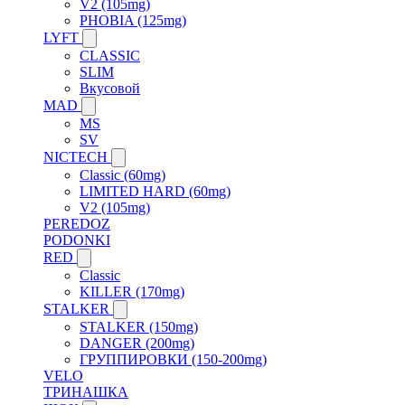
V2 (105mg)
PHOBIA (125mg)
LYFT
CLASSIC
SLIM
Вкусовой
MAD
MS
SV
NICTECH
Classic (60mg)
LIMITED HARD (60mg)
V2 (105mg)
PEREDOZ
PODONKI
RED
Classic
KILLER (170mg)
STALKER
STALKER (150mg)
DANGER (200mg)
ГРУППИРОВКИ (150-200mg)
VELO
ТРИНАШКА