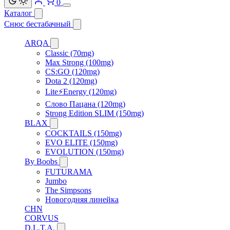
0
Каталог
Снюс бестабачный
ARQA
Classic (70mg)
Max Strong (100mg)
CS:GO (120mg)
Dota 2 (120mg)
Lite⚡Energy (120mg)
Слово Пацана (120mg)
Strong Edition SLIM (150mg)
BLAX
COCKTAILS (150mg)
EVO ELITE (150mg)
EVOLUTION (150mg)
By Boobs
FUTURAMA
Jumbo
The Simpsons
Новогодняя линейка
CHN
CORVUS
D.L.T.A.