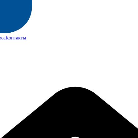
юса
Контакты