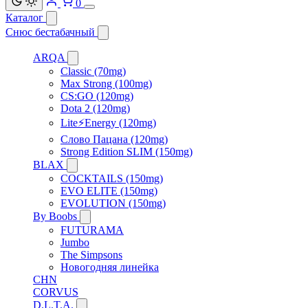
0
Каталог
Снюс бестабачный
ARQA
Classic (70mg)
Max Strong (100mg)
CS:GO (120mg)
Dota 2 (120mg)
Lite⚡Energy (120mg)
Слово Пацана (120mg)
Strong Edition SLIM (150mg)
BLAX
COCKTAILS (150mg)
EVO ELITE (150mg)
EVOLUTION (150mg)
By Boobs
FUTURAMA
Jumbo
The Simpsons
Новогодняя линейка
CHN
CORVUS
D.L.T.A.