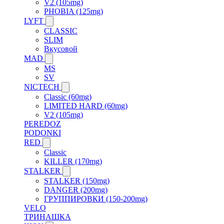
V2 (105mg)
PHOBIA (125mg)
LYFT
CLASSIC
SLIM
Вкусовой
MAD
MS
SV
NICTECH
Classic (60mg)
LIMITED HARD (60mg)
V2 (105mg)
PEREDOZ
PODONKI
RED
Classic
KILLER (170mg)
STALKER
STALKER (150mg)
DANGER (200mg)
ГРУППИРОВКИ (150-200mg)
VELO
ТРИНАШКА