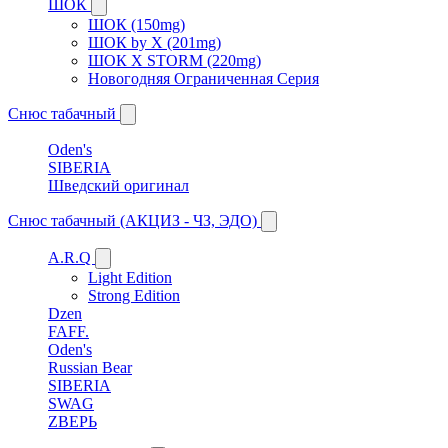
ШОК
ШОК (150mg)
ШОК by X (201mg)
ШОК X STORM (220mg)
Новогодняя Ограниченная Серия
Снюс табачный
Oden's
SIBERIA
Шведский оригинал
Снюс табачный (АКЦИЗ - ЧЗ, ЭДО)
A.R.Q
Light Edition
Strong Edition
Dzen
FAFF.
Oden's
Russian Bear
SIBERIA
SWAG
ZВЕРЬ