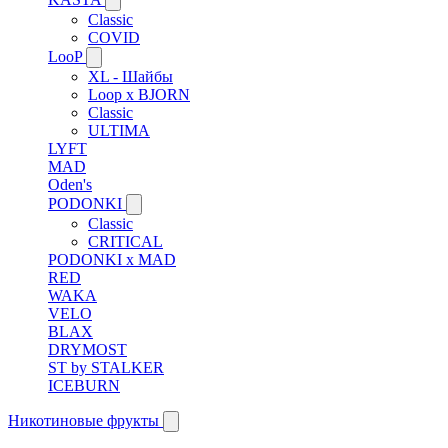
Classic
COVID
LooP
XL - Шайбы
Loop x BJORN
Classic
ULTIMA
LYFT
MAD
Oden's
PODONKI
Classic
CRITICAL
PODONKI x MAD
RED
WAKA
VELO
BLAX
DRYMOST
ST by STALKER
ICEBURN
Никотиновые фрукты