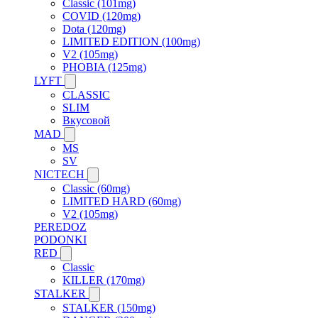
Classic (101mg)
COVID (120mg)
Dota (120mg)
LIMITED EDITION (100mg)
V2 (105mg)
PHOBIA (125mg)
LYFT
CLASSIC
SLIM
Вкусовой
MAD
MS
SV
NICTECH
Classic (60mg)
LIMITED HARD (60mg)
V2 (105mg)
PEREDOZ
PODONKI
RED
Classic
KILLER (170mg)
STALKER
STALKER (150mg)