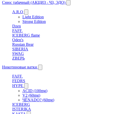
Снюс табачный (АКЦИЗ - ЧЗ, ЭДО)
A.R.Q
Light Edition
Strong Edition
Dzen
FAFF.
ICEBERG flame
Oden's
Russian Bear
SIBERIA
SWAG
ZВЕРЬ
Никотиновые ватки
FAFF.
FEDRS
HYPE
ACID (100mg)
V2 (60mg)
ЧЁNADO? (60mg)
ICEBERG
ISTERIKA
KASTA