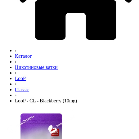
›
Каталог
›
Никотиновые ватки
›
LooP
›
Classic
›
LooP - CL - Blackberry (10mg)