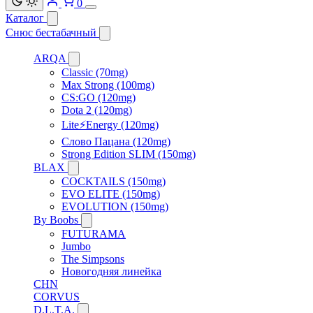
0
Каталог
Снюс бестабачный
ARQA
Classic (70mg)
Max Strong (100mg)
CS:GO (120mg)
Dota 2 (120mg)
Lite⚡Energy (120mg)
Слово Пацана (120mg)
Strong Edition SLIM (150mg)
BLAX
COCKTAILS (150mg)
EVO ELITE (150mg)
EVOLUTION (150mg)
By Boobs
FUTURAMA
Jumbo
The Simpsons
Новогодняя линейка
CHN
CORVUS
D.L.T.A.