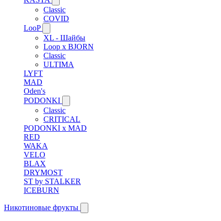
Classic
COVID
LooP
XL - Шайбы
Loop x BJORN
Classic
ULTIMA
LYFT
MAD
Oden's
PODONKI
Classic
CRITICAL
PODONKI x MAD
RED
WAKA
VELO
BLAX
DRYMOST
ST by STALKER
ICEBURN
Никотиновые фрукты