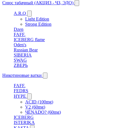
Снюс табачный (АКЦИЗ - ЧЗ, ЭДО)
A.R.Q
Light Edition
Strong Edition
Dzen
FAFF.
ICEBERG flame
Oden's
Russian Bear
SIBERIA
SWAG
ZВЕРЬ
Никотиновые ватки
FAFF.
FEDRS
HYPE
ACID (100mg)
V2 (60mg)
ЧЁNADO? (60mg)
ICEBERG
ISTERIKA
KASTA