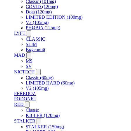
Classic (101mg)
COVID (120mg)
Dota (120mg)
LIMITED EDITION (100mg)
V2 (105mg)
PHOBIA (125mg)
LYFT
CLASSIC
SLIM
Вкусовой
MAD
MS
SV
NICTECH
Classic (60mg)
LIMITED HARD (60mg)
V2 (105mg)
PEREDOZ
PODONKI
RED
Classic
KILLER (170mg)
STALKER
STALKER (150mg)