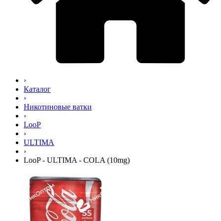
›
Каталог
›
Никотиновые ватки
›
LooP
›
ULTIMA
›
LooP - ULTIMA - COLA (10mg)