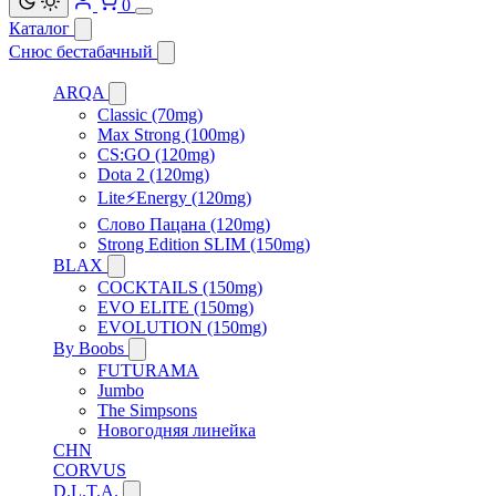
0
Каталог
Снюс бестабачный
ARQA
Classic (70mg)
Max Strong (100mg)
CS:GO (120mg)
Dota 2 (120mg)
Lite⚡Energy (120mg)
Слово Пацана (120mg)
Strong Edition SLIM (150mg)
BLAX
COCKTAILS (150mg)
EVO ELITE (150mg)
EVOLUTION (150mg)
By Boobs
FUTURAMA
Jumbo
The Simpsons
Новогодняя линейка
CHN
CORVUS
D.L.T.A.