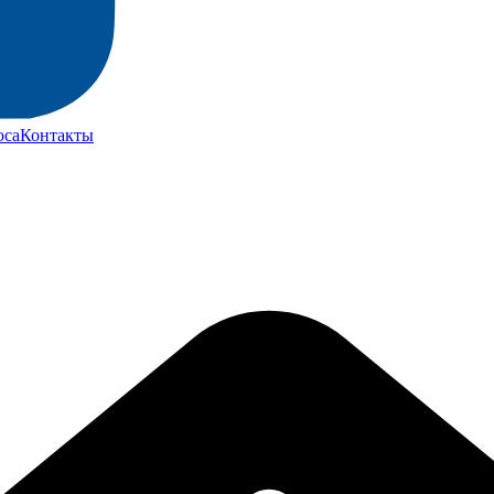
юса
Контакты