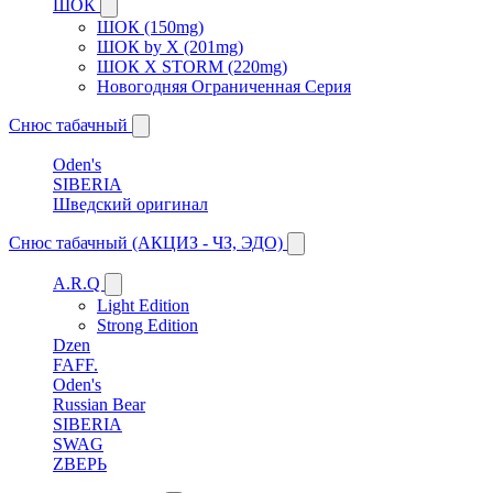
ШОК
ШОК (150mg)
ШОК by X (201mg)
ШОК X STORM (220mg)
Новогодняя Ограниченная Серия
Снюс табачный
Oden's
SIBERIA
Шведский оригинал
Снюс табачный (АКЦИЗ - ЧЗ, ЭДО)
A.R.Q
Light Edition
Strong Edition
Dzen
FAFF.
Oden's
Russian Bear
SIBERIA
SWAG
ZВЕРЬ