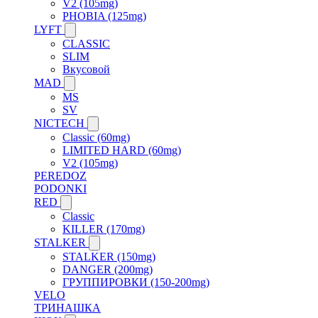
V2 (105mg)
PHOBIA (125mg)
LYFT
CLASSIC
SLIM
Вкусовой
MAD
MS
SV
NICTECH
Classic (60mg)
LIMITED HARD (60mg)
V2 (105mg)
PEREDOZ
PODONKI
RED
Classic
KILLER (170mg)
STALKER
STALKER (150mg)
DANGER (200mg)
ГРУППИРОВКИ (150-200mg)
VELO
ТРИНАШКА