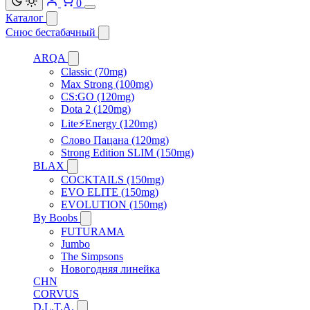
0
Каталог
Снюс бестабачный
ARQA
Classic (70mg)
Max Strong (100mg)
CS:GO (120mg)
Dota 2 (120mg)
Lite⚡Energy (120mg)
Слово Пацана (120mg)
Strong Edition SLIM (150mg)
BLAX
COCKTAILS (150mg)
EVO ELITE (150mg)
EVOLUTION (150mg)
By Boobs
FUTURAMA
Jumbo
The Simpsons
Новогодняя линейка
CHN
CORVUS
D.L.T.A.