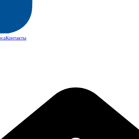
юса
Контакты