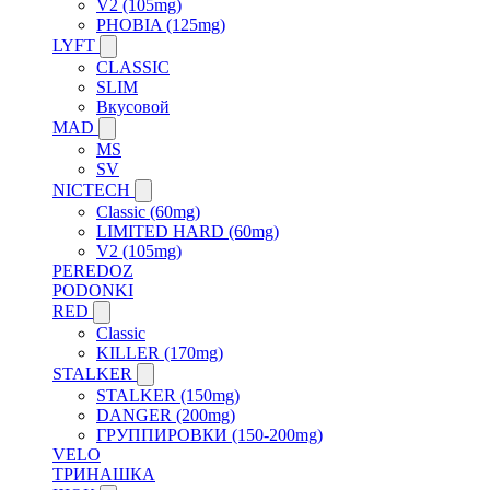
V2 (105mg)
PHOBIA (125mg)
LYFT
CLASSIC
SLIM
Вкусовой
MAD
MS
SV
NICTECH
Classic (60mg)
LIMITED HARD (60mg)
V2 (105mg)
PEREDOZ
PODONKI
RED
Classic
KILLER (170mg)
STALKER
STALKER (150mg)
DANGER (200mg)
ГРУППИРОВКИ (150-200mg)
VELO
ТРИНАШКА