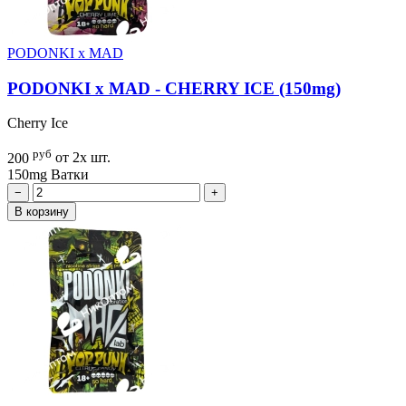
PODONKI x MAD
PODONKI x MAD - CHERRY ICE (150mg)
Cherry Ice
руб
200
от 2х шт.
150mg
Ватки
−
+
В корзину