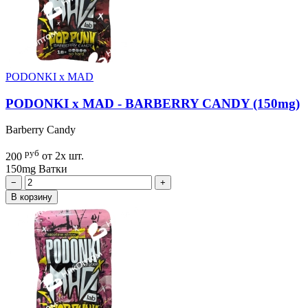
PODONKI x MAD
PODONKI x MAD - BARBERRY CANDY (150mg)
Barberry Candy
руб
200
от 2х шт.
150mg
Ватки
−
+
В корзину