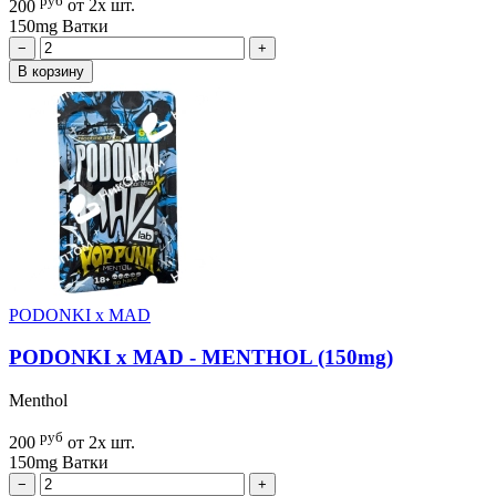
200
от 2х шт.
150mg
Ватки
−
+
В корзину
PODONKI x MAD
PODONKI x MAD - MENTHOL (150mg)
Menthol
руб
200
от 2х шт.
150mg
Ватки
−
+