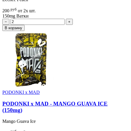
руб
200
от 2х шт.
150mg
Ватки
−
+
В корзину
PODONKI x MAD
PODONKI x MAD - MANGO GUAVA ICE
(150mg)
Mango Guava Ice
руб