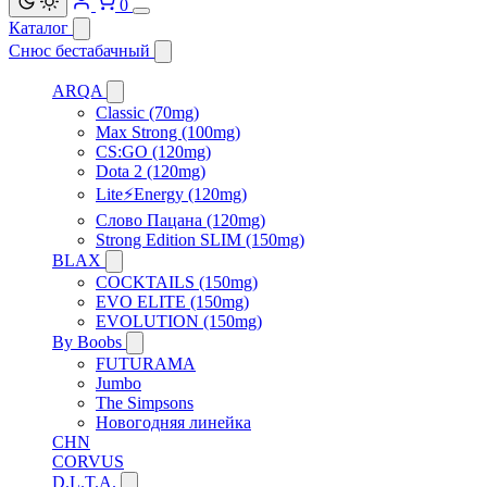
0
Каталог
Снюс бестабачный
ARQA
Classic (70mg)
Max Strong (100mg)
CS:GO (120mg)
Dota 2 (120mg)
Lite⚡Energy (120mg)
Слово Пацана (120mg)
Strong Edition SLIM (150mg)
BLAX
COCKTAILS (150mg)
EVO ELITE (150mg)
EVOLUTION (150mg)
By Boobs
FUTURAMA
Jumbo
The Simpsons
Новогодняя линейка
CHN
CORVUS
D.L.T.A.