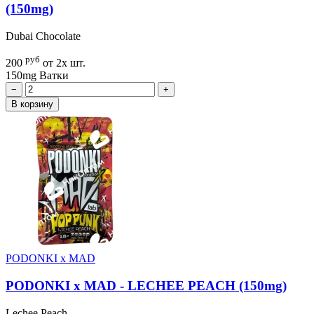
(150mg)
Dubai Chocolate
руб
200
от 2х шт.
150mg
Ватки
−
+
В корзину
PODONKI x MAD
PODONKI x MAD - LECHEE PEACH (150mg)
Lechee Peach