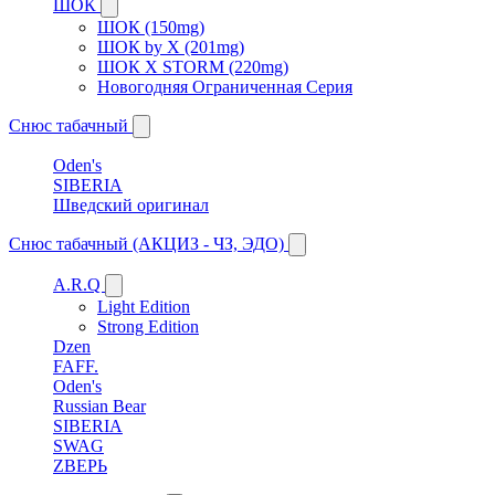
ШОК
ШОК (150mg)
ШОК by X (201mg)
ШОК X STORM (220mg)
Новогодняя Ограниченная Серия
Снюс табачный
Oden's
SIBERIA
Шведский оригинал
Снюс табачный (АКЦИЗ - ЧЗ, ЭДО)
A.R.Q
Light Edition
Strong Edition
Dzen
FAFF.
Oden's
Russian Bear
SIBERIA
SWAG
ZВЕРЬ