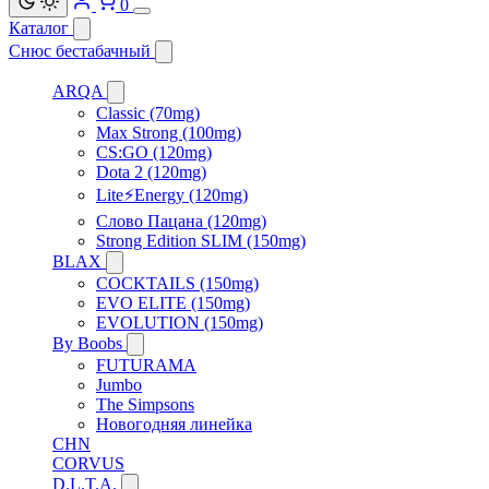
0
Каталог
Снюс бестабачный
ARQA
Classic (70mg)
Max Strong (100mg)
CS:GO (120mg)
Dota 2 (120mg)
Lite⚡Energy (120mg)
Слово Пацана (120mg)
Strong Edition SLIM (150mg)
BLAX
COCKTAILS (150mg)
EVO ELITE (150mg)
EVOLUTION (150mg)
By Boobs
FUTURAMA
Jumbo
The Simpsons
Новогодняя линейка
CHN
CORVUS
D.L.T.A.