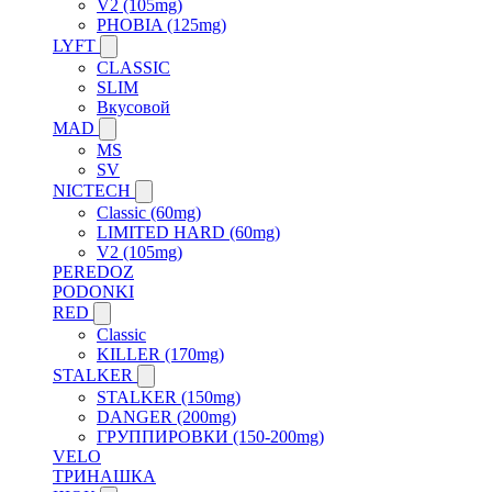
V2 (105mg)
PHOBIA (125mg)
LYFT
CLASSIC
SLIM
Вкусовой
MAD
MS
SV
NICTECH
Classic (60mg)
LIMITED HARD (60mg)
V2 (105mg)
PEREDOZ
PODONKI
RED
Classic
KILLER (170mg)
STALKER
STALKER (150mg)
DANGER (200mg)
ГРУППИРОВКИ (150-200mg)
VELO
ТРИНАШКА