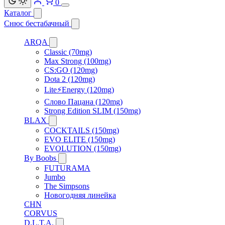
0
Каталог
Снюс бестабачный
ARQA
Classic (70mg)
Max Strong (100mg)
CS:GO (120mg)
Dota 2 (120mg)
Lite⚡Energy (120mg)
Слово Пацана (120mg)
Strong Edition SLIM (150mg)
BLAX
COCKTAILS (150mg)
EVO ELITE (150mg)
EVOLUTION (150mg)
By Boobs
FUTURAMA
Jumbo
The Simpsons
Новогодняя линейка
CHN
CORVUS
D.L.T.A.