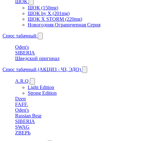
ШОК
ШОК (150mg)
ШОК by X (201mg)
ШОК X STORM (220mg)
Новогодняя Ограниченная Серия
Снюс табачный
Oden's
SIBERIA
Шведский оригинал
Снюс табачный (АКЦИЗ - ЧЗ, ЭДО)
A.R.Q
Light Edition
Strong Edition
Dzen
FAFF.
Oden's
Russian Bear
SIBERIA
SWAG
ZВЕРЬ