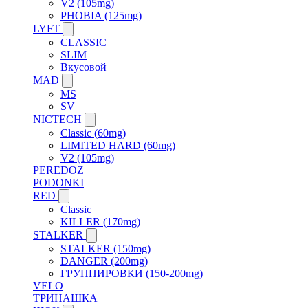
V2 (105mg)
PHOBIA (125mg)
LYFT
CLASSIC
SLIM
Вкусовой
MAD
MS
SV
NICTECH
Classic (60mg)
LIMITED HARD (60mg)
V2 (105mg)
PEREDOZ
PODONKI
RED
Classic
KILLER (170mg)
STALKER
STALKER (150mg)
DANGER (200mg)
ГРУППИРОВКИ (150-200mg)
VELO
ТРИНАШКА