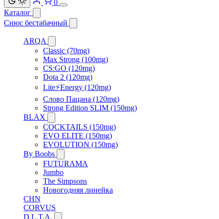
0
Каталог
Снюс бестабачный
ARQA
Classic (70mg)
Max Strong (100mg)
CS:GO (120mg)
Dota 2 (120mg)
Lite⚡Energy (120mg)
Слово Пацана (120mg)
Strong Edition SLIM (150mg)
BLAX
COCKTAILS (150mg)
EVO ELITE (150mg)
EVOLUTION (150mg)
By Boobs
FUTURAMA
Jumbo
The Simpsons
Новогодняя линейка
CHN
CORVUS
D.L.T.A.