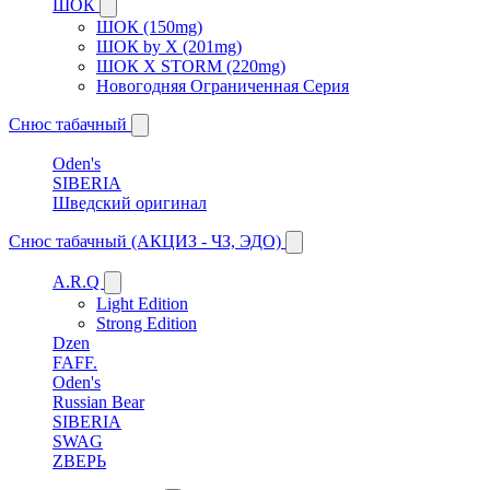
ШОК
ШОК (150mg)
ШОК by X (201mg)
ШОК X STORM (220mg)
Новогодняя Ограниченная Серия
Снюс табачный
Oden's
SIBERIA
Шведский оригинал
Снюс табачный (АКЦИЗ - ЧЗ, ЭДО)
A.R.Q
Light Edition
Strong Edition
Dzen
FAFF.
Oden's
Russian Bear
SIBERIA
SWAG
ZВЕРЬ