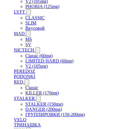
V2 (105mg)
PHOBIA (125mg)
LYFT
CLASSIC
SLIM
Вкусовой
MAD
MS
SV
NICTECH
Classic (60mg)
LIMITED HARD (60mg)
V2 (105mg)
PEREDOZ
PODONKI
RED
Classic
KILLER (170mg)
STALKER
STALKER (150mg)
DANGER (200mg)
ГРУППИРОВКИ (150-200mg)
VELO
ТРИНАШКА