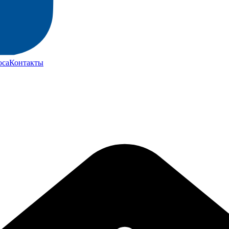
юса
Контакты