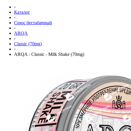
›
Каталог
›
Снюс бестабачный
›
ARQA
›
Classic (70mg)
›
ARQA - Classic - Milk Shake (70mg)