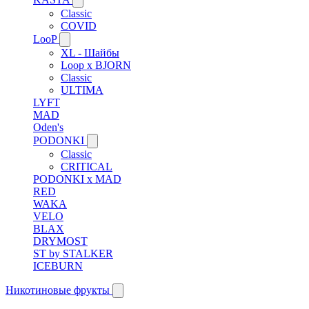
Classic
COVID
LooP
XL - Шайбы
Loop x BJORN
Classic
ULTIMA
LYFT
MAD
Oden's
PODONKI
Classic
CRITICAL
PODONKI x MAD
RED
WAKA
VELO
BLAX
DRYMOST
ST by STALKER
ICEBURN
Никотиновые фрукты