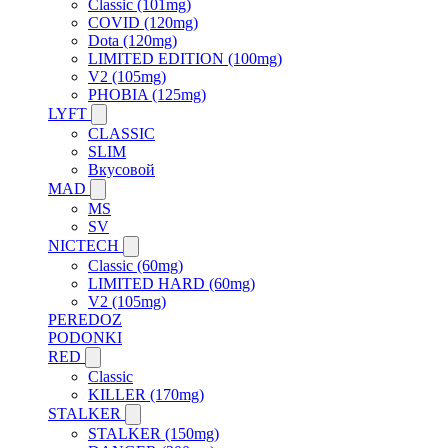
Classic (101mg)
COVID (120mg)
Dota (120mg)
LIMITED EDITION (100mg)
V2 (105mg)
PHOBIA (125mg)
LYFT
CLASSIC
SLIM
Вкусовой
MAD
MS
SV
NICTECH
Classic (60mg)
LIMITED HARD (60mg)
V2 (105mg)
PEREDOZ
PODONKI
RED
Classic
KILLER (170mg)
STALKER
STALKER (150mg)