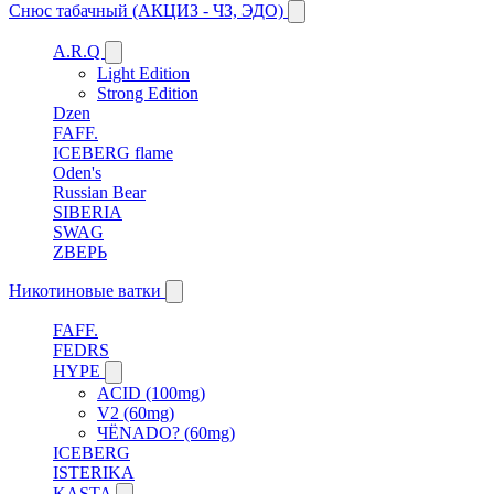
Снюс табачный (АКЦИЗ - ЧЗ, ЭДО)
A.R.Q
Light Edition
Strong Edition
Dzen
FAFF.
ICEBERG flame
Oden's
Russian Bear
SIBERIA
SWAG
ZВЕРЬ
Никотиновые ватки
FAFF.
FEDRS
HYPE
ACID (100mg)
V2 (60mg)
ЧЁNADO? (60mg)
ICEBERG
ISTERIKA
KASTA