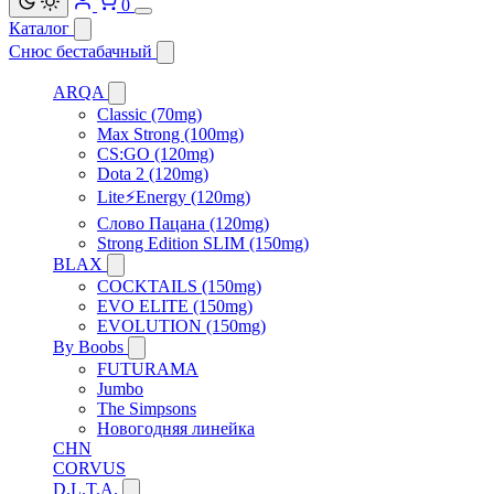
0
Каталог
Снюс бестабачный
ARQA
Classic (70mg)
Max Strong (100mg)
CS:GO (120mg)
Dota 2 (120mg)
Lite⚡Energy (120mg)
Слово Пацана (120mg)
Strong Edition SLIM (150mg)
BLAX
COCKTAILS (150mg)
EVO ELITE (150mg)
EVOLUTION (150mg)
By Boobs
FUTURAMA
Jumbo
The Simpsons
Новогодняя линейка
CHN
CORVUS
D.L.T.A.