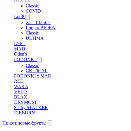
Classic
COVID
LooP
XL - Шайбы
Loop x BJORN
Classic
ULTIMA
LYFT
MAD
Oden's
PODONKI
Classic
CRITICAL
PODONKI x MAD
RED
WAKA
VELO
BLAX
DRYMOST
ST by STALKER
ICEBURN
Никотиновые фрукты