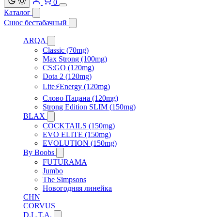
0
Каталог
Снюс бестабачный
ARQA
Classic (70mg)
Max Strong (100mg)
CS:GO (120mg)
Dota 2 (120mg)
Lite⚡Energy (120mg)
Слово Пацана (120mg)
Strong Edition SLIM (150mg)
BLAX
COCKTAILS (150mg)
EVO ELITE (150mg)
EVOLUTION (150mg)
By Boobs
FUTURAMA
Jumbo
The Simpsons
Новогодняя линейка
CHN
CORVUS
D.L.T.A.