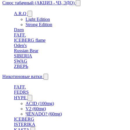
Снюс табачный (АКЦИЗ - ЧЗ, ЭДО)
A.R.Q
Light Edition
Strong Edition
Dzen
FAFF.
ICEBERG flame
Oden's
Russian Bear
SIBERIA
SWAG
ZВЕРЬ
Никотиновые ватки
FAFF.
FEDRS
HYPE
ACID (100mg)
V2 (60mg)
ЧЁNADO? (60mg)
ICEBERG
ISTERIKA
KASTA