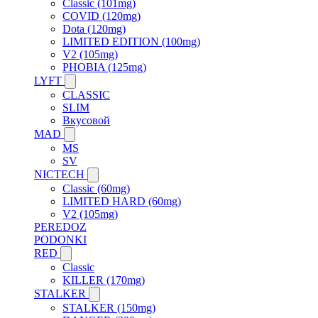
Classic (101mg)
COVID (120mg)
Dota (120mg)
LIMITED EDITION (100mg)
V2 (105mg)
PHOBIA (125mg)
LYFT
CLASSIC
SLIM
Вкусовой
MAD
MS
SV
NICTECH
Classic (60mg)
LIMITED HARD (60mg)
V2 (105mg)
PEREDOZ
PODONKI
RED
Classic
KILLER (170mg)
STALKER
STALKER (150mg)