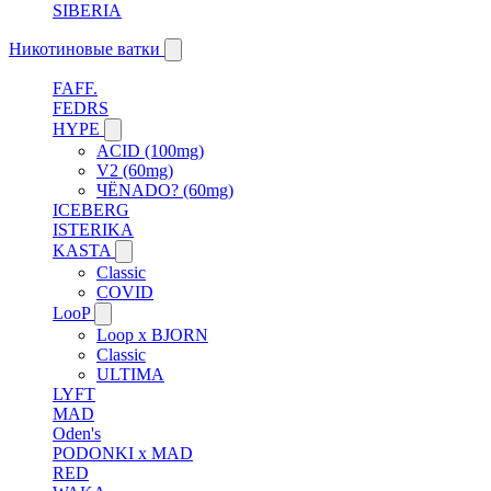
SIBERIA
Никотиновые ватки
FAFF.
FEDRS
HYPE
ACID (100mg)
V2 (60mg)
ЧЁNADO? (60mg)
ICEBERG
ISTERIKA
KASTA
Classic
COVID
LooP
Loop x BJORN
Classic
ULTIMA
LYFT
MAD
Oden's
PODONKI x MAD
RED