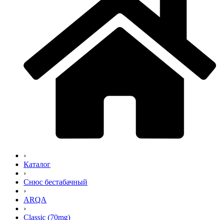
›
Каталог
›
Снюс бестабачный
›
ARQA
›
Classic (70mg)