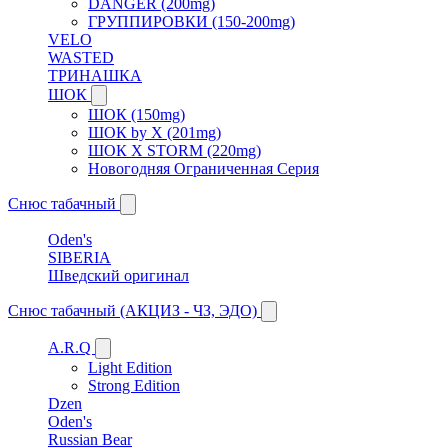
DANGER (200mg)
ГРУППИРОВКИ (150-200mg)
VELO
WASTED
ТРИНАШКА
ШОК
ШОК (150mg)
ШОК by X (201mg)
ШОК X STORM (220mg)
Новогодняя Ограниченная Серия
Снюс табачный
Oden's
SIBERIA
Шведский оригинал
Снюс табачный (АКЦИЗ - ЧЗ, ЭДО)
A.R.Q
Light Edition
Strong Edition
Dzen
Oden's
Russian Bear