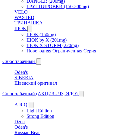
DANGER (200mg)
ГРУППИРОВКИ (150-200mg)
VELO
WASTED
ТРИНАШКА
ШОК
ШОК (150mg)
ШОК by X (201mg)
ШОК X STORM (220mg)
Новогодняя Ограниченная Серия
Снюс табачный
Oden's
SIBERIA
Шведский оригинал
Снюс табачный (АКЦИЗ - ЧЗ, ЭДО)
A.R.Q
Light Edition
Strong Edition
Dzen
Oden's
Russian Bear