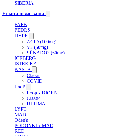
SIBERIA
Никотиновые ватки
FAFF.
FEDRS
HYPE
ACID (100mg)
V2 (60mg)
ЧЁNADO? (60mg)
ICEBERG
ISTERIKA
KASTA
Classic
COVID
LooP
Loop x BJORN
Classic
ULTIMA
LYFT
MAD
Oden's
PODONKI x MAD
RED