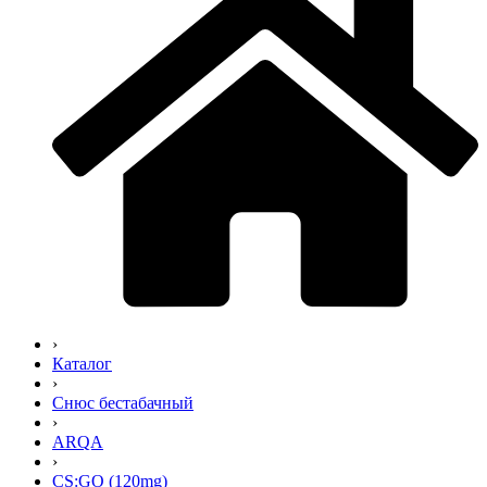
›
Каталог
›
Снюс бестабачный
›
ARQA
›
CS:GO (120mg)