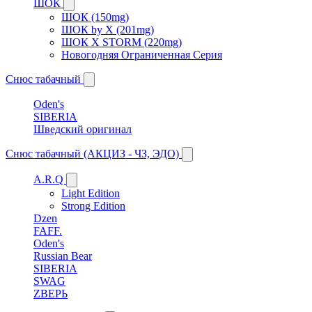
ШОК
ШОК (150mg)
ШОК by X (201mg)
ШОК X STORM (220mg)
Новогодняя Ограниченная Серия
Снюс табачный
Oden's
SIBERIA
Шведский оригинал
Снюс табачный (АКЦИЗ - ЧЗ, ЭДО)
A.R.Q
Light Edition
Strong Edition
Dzen
FAFF.
Oden's
Russian Bear
SIBERIA
SWAG
ZВЕРЬ