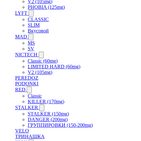
V2 (105mg)
PHOBIA (125mg)
LYFT
CLASSIC
SLIM
Вкусовой
MAD
MS
SV
NICTECH
Classic (60mg)
LIMITED HARD (60mg)
V2 (105mg)
PEREDOZ
PODONKI
RED
Classic
KILLER (170mg)
STALKER
STALKER (150mg)
DANGER (200mg)
ГРУППИРОВКИ (150-200mg)
VELO
ТРИНАШКА