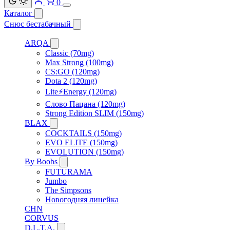
0
Каталог
Снюс бестабачный
ARQA
Classic (70mg)
Max Strong (100mg)
CS:GO (120mg)
Dota 2 (120mg)
Lite⚡Energy (120mg)
Слово Пацана (120mg)
Strong Edition SLIM (150mg)
BLAX
COCKTAILS (150mg)
EVO ELITE (150mg)
EVOLUTION (150mg)
By Boobs
FUTURAMA
Jumbo
The Simpsons
Новогодняя линейка
CHN
CORVUS
D.L.T.A.