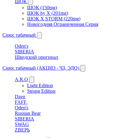
ШОК
ШОК (150mg)
ШОК by X (201mg)
ШОК X STORM (220mg)
Новогодняя Ограниченная Серия
Снюс табачный
Oden's
SIBERIA
Шведский оригинал
Снюс табачный (АКЦИЗ - ЧЗ, ЭДО)
A.R.Q
Light Edition
Strong Edition
Dzen
FAFF.
Oden's
Russian Bear
SIBERIA
SWAG
ZВЕРЬ