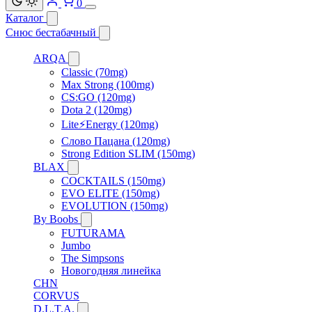
0
Каталог
Снюс бестабачный
ARQA
Classic (70mg)
Max Strong (100mg)
CS:GO (120mg)
Dota 2 (120mg)
Lite⚡Energy (120mg)
Слово Пацана (120mg)
Strong Edition SLIM (150mg)
BLAX
COCKTAILS (150mg)
EVO ELITE (150mg)
EVOLUTION (150mg)
By Boobs
FUTURAMA
Jumbo
The Simpsons
Новогодняя линейка
CHN
CORVUS
D.L.T.A.