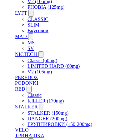
V2 (105mg)
PHOBIA (125mg)
LYFT
CLASSIC
SLIM
Вкусовой
MAD
MS
SV
NICTECH
Classic (60mg)
LIMITED HARD (60mg)
V2 (105mg)
PEREDOZ
PODONKI
RED
Classic
KILLER (170mg)
STALKER
STALKER (150mg)
DANGER (200mg)
ГРУППИРОВКИ (150-200mg)
VELO
ТРИНАШКА