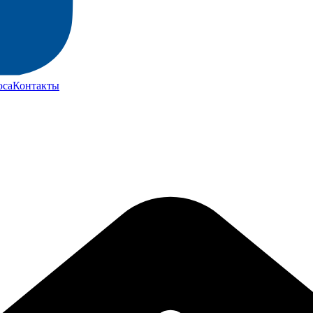
юса
Контакты