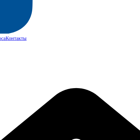
юса
Контакты