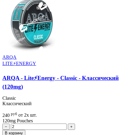
ARQA
LITE⚡ENERGY
ARQA - Lite⚡Energy - Classic - Классический
(120mg)
Classic
Классический
руб
240
от 2х шт.
120mg
Pouches
−
+
В корзину