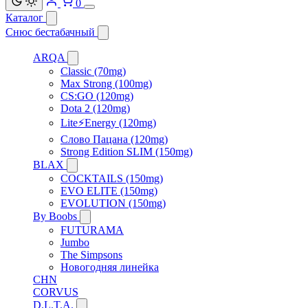
0
Каталог
Снюс бестабачный
ARQA
Classic (70mg)
Max Strong (100mg)
CS:GO (120mg)
Dota 2 (120mg)
Lite⚡Energy (120mg)
Слово Пацана (120mg)
Strong Edition SLIM (150mg)
BLAX
COCKTAILS (150mg)
EVO ELITE (150mg)
EVOLUTION (150mg)
By Boobs
FUTURAMA
Jumbo
The Simpsons
Новогодняя линейка
CHN
CORVUS
D.L.T.A.