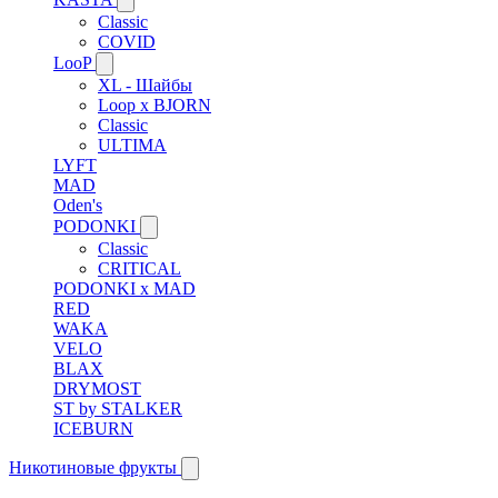
Classic
COVID
LooP
XL - Шайбы
Loop x BJORN
Classic
ULTIMA
LYFT
MAD
Oden's
PODONKI
Classic
CRITICAL
PODONKI x MAD
RED
WAKA
VELO
BLAX
DRYMOST
ST by STALKER
ICEBURN
Никотиновые фрукты