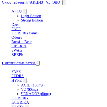
Снюс табачный (АКЦИЗ - ЧЗ, ЭДО)
A.R.Q
Light Edition
Strong Edition
Dzen
FAFF.
ICEBERG flame
Oden's
Russian Bear
SIBERIA
SWAG
ZВЕРЬ
Никотиновые ватки
FAFF.
FEDRS
HYPE
ACID (100mg)
V2 (60mg)
ЧЁNADO? (60mg)
ICEBERG
ISTERIKA
KASTA