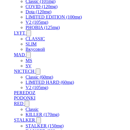
Classic (101mg)
COVID (120mg)
Dota (120mg)
LIMITED EDITION (100mg)
V2 (105mg)
PHOBIA (125mg)
LYFT
CLASSIC
SLIM
Вкусовой
MAD
MS
SV
NICTECH
Classic (60mg)
LIMITED HARD (60mg)
V2 (105mg)
PEREDOZ
PODONKI
RED
Classic
KILLER (170mg)
STALKER
STALKER (150mg)