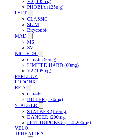
V2 (105mg)
PHOBIA (125mg)
LYFT
CLASSIC
SLIM
Вкусовой
MAD
MS
SV
NICTECH
Classic (60mg)
LIMITED HARD (60mg)
V2 (105mg)
PEREDOZ
PODONKI
RED
Classic
KILLER (170mg)
STALKER
STALKER (150mg)
DANGER (200mg)
ГРУППИРОВКИ (150-200mg)
VELO
ТРИНАШКА