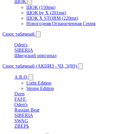
ШОК
ШОК (150mg)
ШОК by X (201mg)
ШОК X STORM (220mg)
Новогодняя Ограниченная Серия
Снюс табачный
Oden's
SIBERIA
Шведский оригинал
Снюс табачный (АКЦИЗ - ЧЗ, ЭДО)
A.R.Q
Light Edition
Strong Edition
Dzen
FAFF.
Oden's
Russian Bear
SIBERIA
SWAG
ZВЕРЬ