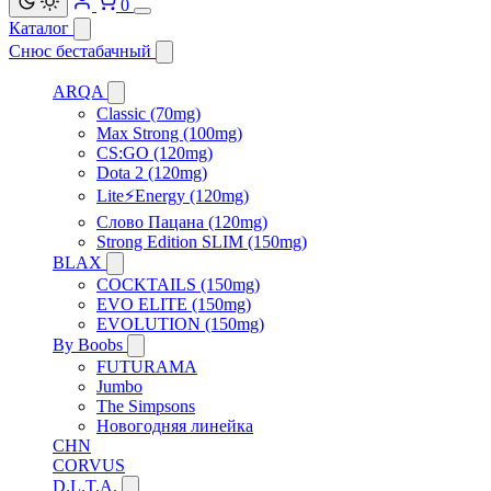
0
Каталог
Снюс бестабачный
ARQA
Classic (70mg)
Max Strong (100mg)
CS:GO (120mg)
Dota 2 (120mg)
Lite⚡Energy (120mg)
Слово Пацана (120mg)
Strong Edition SLIM (150mg)
BLAX
COCKTAILS (150mg)
EVO ELITE (150mg)
EVOLUTION (150mg)
By Boobs
FUTURAMA
Jumbo
The Simpsons
Новогодняя линейка
CHN
CORVUS
D.L.T.A.