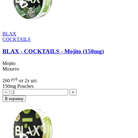
BLAX
COCKTAILS
BLAX - COCKTAILS - Mojito (150mg)
Mojito
Мохито
руб
260
от 2х шт.
150mg
Pouches
−
+
В корзину