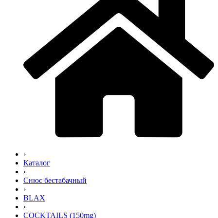
›
Каталог
›
Снюс бестабачный
›
BLAX
›
COCKTAILS (150mg)