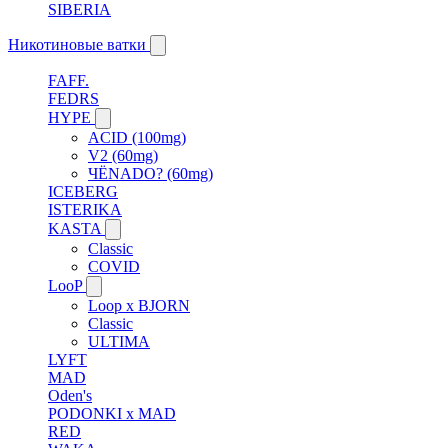
SIBERIA
Никотиновые ватки
FAFF.
FEDRS
HYPE
ACID (100mg)
V2 (60mg)
ЧЁNADO? (60mg)
ICEBERG
ISTERIKA
KASTA
Classic
COVID
LooP
Loop x BJORN
Classic
ULTIMA
LYFT
MAD
Oden's
PODONKI x MAD
RED