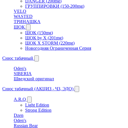
DANGER (200mg)
ГРУППИРОВКИ (150-200mg)
VELO
WASTED
ТРИНАШКА
ШОК
ШОК (150mg)
ШОК by X (201mg)
ШОК X STORM (220mg)
Новогодняя Ограниченная Серия
Снюс табачный
Oden's
SIBERIA
Шведский оригинал
Снюс табачный (АКЦИЗ - ЧЗ, ЭДО)
A.R.Q
Light Edition
Strong Edition
Dzen
Oden's
Russian Bear