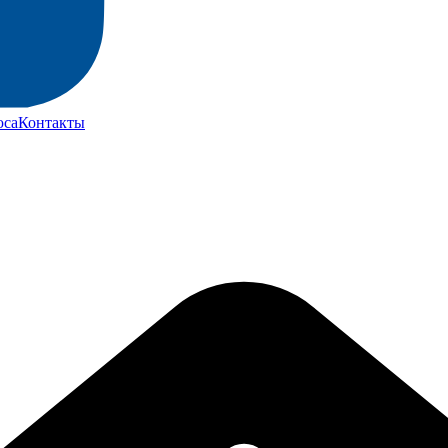
юса
Контакты