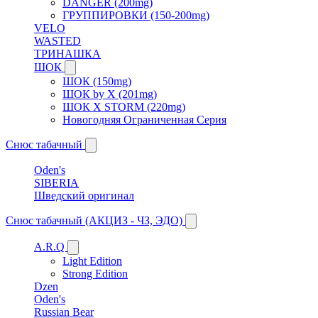
DANGER (200mg)
ГРУППИРОВКИ (150-200mg)
VELO
WASTED
ТРИНАШКА
ШОК
ШОК (150mg)
ШОК by X (201mg)
ШОК X STORM (220mg)
Новогодняя Ограниченная Серия
Снюс табачный
Oden's
SIBERIA
Шведский оригинал
Снюс табачный (АКЦИЗ - ЧЗ, ЭДО)
A.R.Q
Light Edition
Strong Edition
Dzen
Oden's
Russian Bear