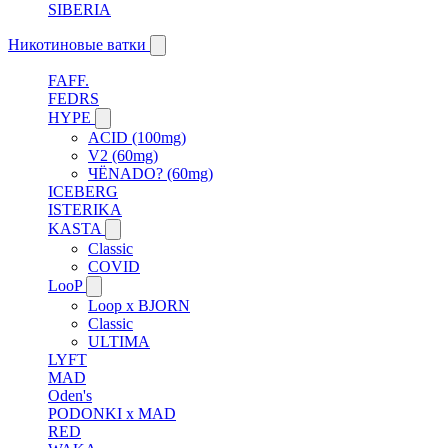
SIBERIA
Никотиновые ватки
FAFF.
FEDRS
HYPE
ACID (100mg)
V2 (60mg)
ЧЁNADO? (60mg)
ICEBERG
ISTERIKA
KASTA
Classic
COVID
LooP
Loop x BJORN
Classic
ULTIMA
LYFT
MAD
Oden's
PODONKI x MAD
RED