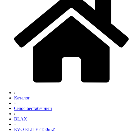
›
Каталог
›
Снюс бестабачный
›
BLAX
›
EVO ELITE (150mg)