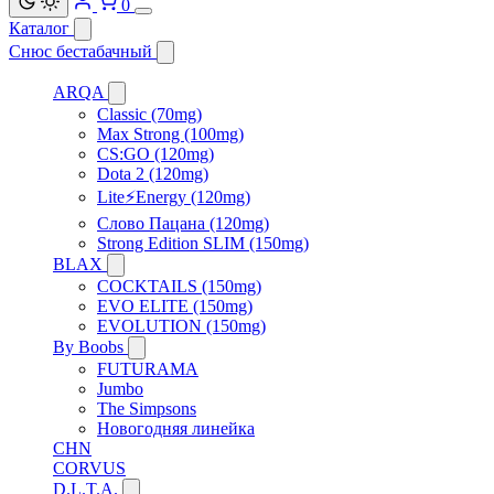
0
Каталог
Снюс бестабачный
ARQA
Classic (70mg)
Max Strong (100mg)
CS:GO (120mg)
Dota 2 (120mg)
Lite⚡Energy (120mg)
Слово Пацана (120mg)
Strong Edition SLIM (150mg)
BLAX
COCKTAILS (150mg)
EVO ELITE (150mg)
EVOLUTION (150mg)
By Boobs
FUTURAMA
Jumbo
The Simpsons
Новогодняя линейка
CHN
CORVUS
D.L.T.A.