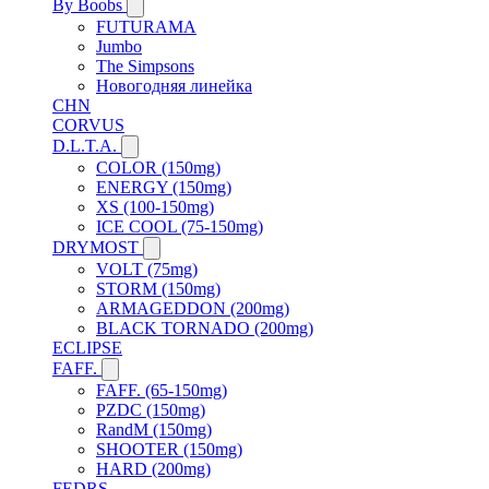
By Boobs
FUTURAMA
Jumbo
The Simpsons
Новогодняя линейка
CHN
CORVUS
D.L.T.A.
COLOR (150mg)
ENERGY (150mg)
XS (100-150mg)
ICE COOL (75-150mg)
DRYMOST
VOLT (75mg)
STORM (150mg)
ARMAGEDDON (200mg)
BLACK TORNADO (200mg)
ECLIPSE
FAFF.
FAFF. (65-150mg)
PZDC (150mg)
RandM (150mg)
SHOOTER (150mg)
HARD (200mg)
FEDRS