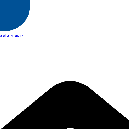
юса
Контакты