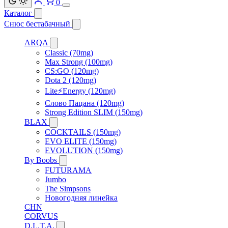
0
Каталог
Снюс бестабачный
ARQA
Classic (70mg)
Max Strong (100mg)
CS:GO (120mg)
Dota 2 (120mg)
Lite⚡Energy (120mg)
Слово Пацана (120mg)
Strong Edition SLIM (150mg)
BLAX
COCKTAILS (150mg)
EVO ELITE (150mg)
EVOLUTION (150mg)
By Boobs
FUTURAMA
Jumbo
The Simpsons
Новогодняя линейка
CHN
CORVUS
D.L.T.A.