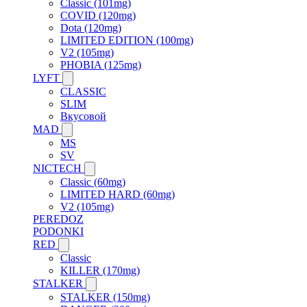
Classic (101mg)
COVID (120mg)
Dota (120mg)
LIMITED EDITION (100mg)
V2 (105mg)
PHOBIA (125mg)
LYFT
CLASSIC
SLIM
Вкусовой
MAD
MS
SV
NICTECH
Classic (60mg)
LIMITED HARD (60mg)
V2 (105mg)
PEREDOZ
PODONKI
RED
Classic
KILLER (170mg)
STALKER
STALKER (150mg)