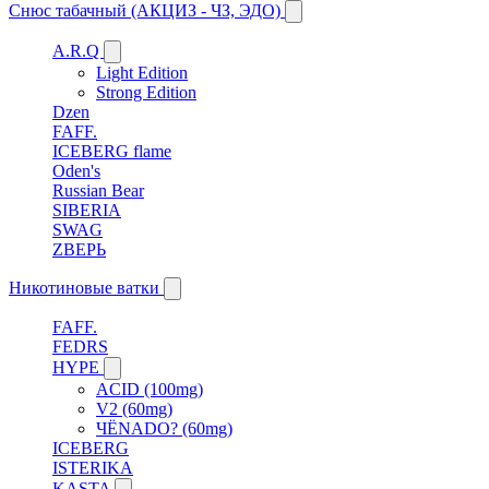
Снюс табачный (АКЦИЗ - ЧЗ, ЭДО)
A.R.Q
Light Edition
Strong Edition
Dzen
FAFF.
ICEBERG flame
Oden's
Russian Bear
SIBERIA
SWAG
ZВЕРЬ
Никотиновые ватки
FAFF.
FEDRS
HYPE
ACID (100mg)
V2 (60mg)
ЧЁNADO? (60mg)
ICEBERG
ISTERIKA
KASTA