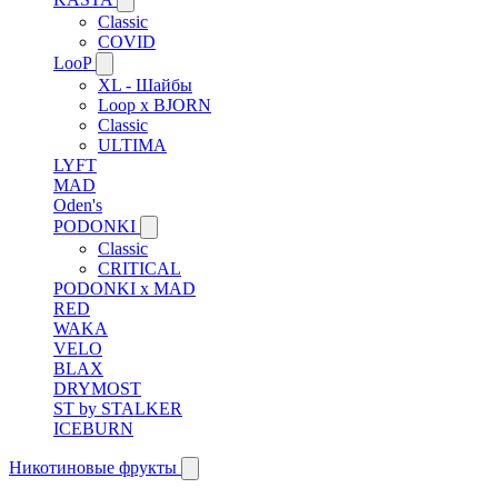
Classic
COVID
LooP
XL - Шайбы
Loop x BJORN
Classic
ULTIMA
LYFT
MAD
Oden's
PODONKI
Classic
CRITICAL
PODONKI x MAD
RED
WAKA
VELO
BLAX
DRYMOST
ST by STALKER
ICEBURN
Никотиновые фрукты