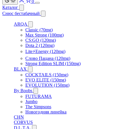
0
Каталог
Снюс бестабачный
ARQA
Classic (70mg)
Max Strong (100mg)
CS:GO (120mg)
Dota 2 (120mg)
Lite⚡Energy (120mg)
Слово Пацана (120mg)
Strong Edition SLIM (150mg)
BLAX
COCKTAILS (150mg)
EVO ELITE (150mg)
EVOLUTION (150mg)
By Boobs
FUTURAMA
Jumbo
The Simpsons
Новогодняя линейка
CHN
CORVUS
D.L.T.A.