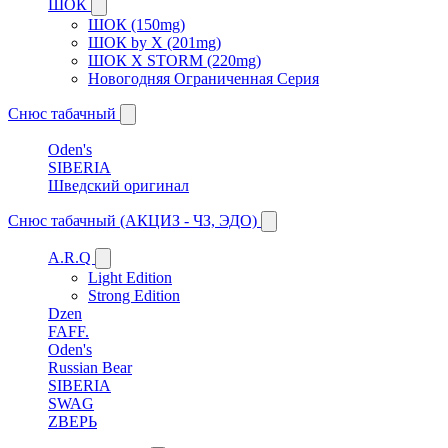
ШОК
ШОК (150mg)
ШОК by X (201mg)
ШОК X STORM (220mg)
Новогодняя Ограниченная Серия
Снюс табачный
Oden's
SIBERIA
Шведский оригинал
Снюс табачный (АКЦИЗ - ЧЗ, ЭДО)
A.R.Q
Light Edition
Strong Edition
Dzen
FAFF.
Oden's
Russian Bear
SIBERIA
SWAG
ZВЕРЬ