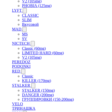
V2 (105mg)
PHOBIA (125mg)
LYFT
CLASSIC
SLIM
Вкусовой
MAD
MS
SV
NICTECH
Classic (60mg)
LIMITED HARD (60mg)
V2 (105mg)
PEREDOZ
PODONKI
RED
Classic
KILLER (170mg)
STALKER
STALKER (150mg)
DANGER (200mg)
ГРУППИРОВКИ (150-200mg)
VELO
ТРИНАШКА