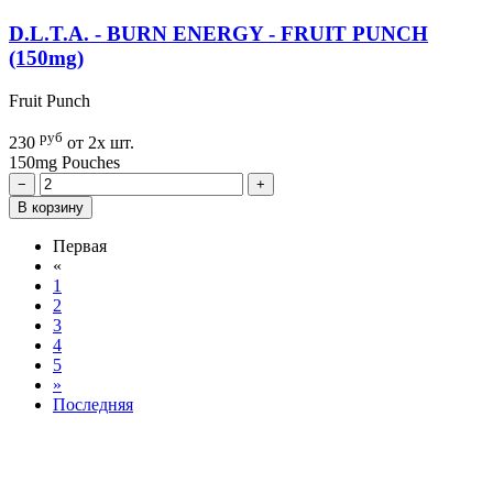
D.L.T.A. - BURN ENERGY - FRUIT PUNCH
(150mg)
Fruit Punch
руб
230
от 2х шт.
150mg
Pouches
−
+
В корзину
Первая
«
1
2
3
4
5
»
Последняя