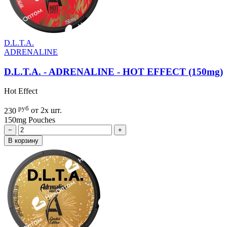
D.L.T.A.
ADRENALINE
D.L.T.A. - ADRENALINE - HOT EFFECT (150mg)
Hot Effect
руб
230
от 2х шт.
150mg
Pouches
−
+
В корзину