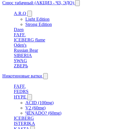
Снюс табачный (АКЦИЗ - ЧЗ, ЭДО)
A.R.Q
Light Edition
Strong Edition
Dzen
FAFF.
ICEBERG flame
Oden's
Russian Bear
SIBERIA
SWAG
ZВЕРЬ
Никотиновые ватки
FAFF.
FEDRS
HYPE
ACID (100mg)
V2 (60mg)
ЧЁNADO? (60mg)
ICEBERG
ISTERIKA
KASTA