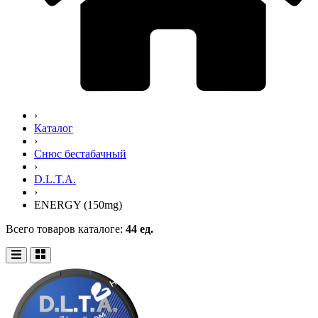
›
Каталог
›
Снюс бестабачный
›
D.L.T.A.
›
ENERGY (150mg)
Всего товаров каталоге:
44 ед.