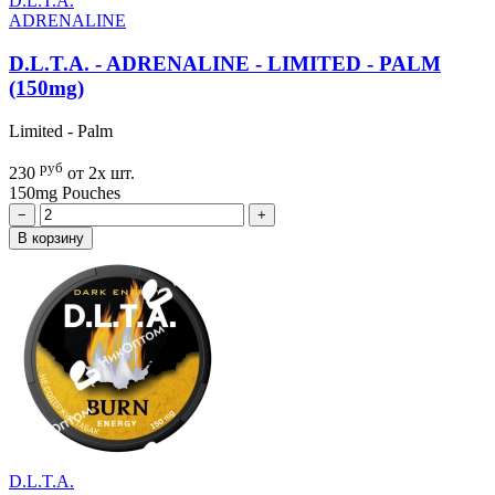
D.L.T.A.
ADRENALINE
D.L.T.A. - ADRENALINE - LIMITED - PALM
(150mg)
Limited - Palm
руб
230
от 2х шт.
150mg
Pouches
−
+
В корзину
D.L.T.A.