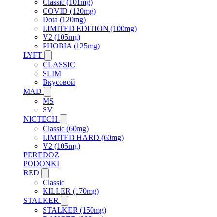
Classic (101mg)
COVID (120mg)
Dota (120mg)
LIMITED EDITION (100mg)
V2 (105mg)
PHOBIA (125mg)
LYFT
CLASSIC
SLIM
Вкусовой
MAD
MS
SV
NICTECH
Classic (60mg)
LIMITED HARD (60mg)
V2 (105mg)
PEREDOZ
PODONKI
RED
Classic
KILLER (170mg)
STALKER
STALKER (150mg)