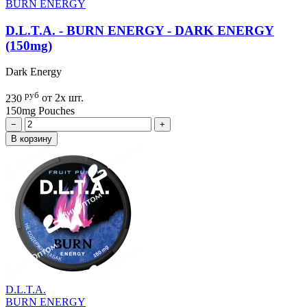
BURN ENERGY
D.L.T.A. - BURN ENERGY - DARK ENERGY
(150mg)
Dark Energy
руб
230
от 2х шт.
150mg
Pouches
−
+
В корзину
D.L.T.A.
BURN ENERGY