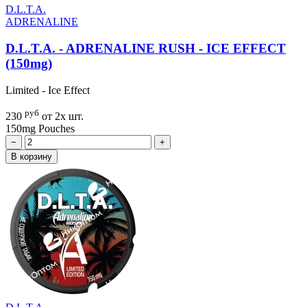
D.L.T.A.
ADRENALINE
D.L.T.A. - ADRENALINE RUSH - ICE EFFECT
(150mg)
Limited - Ice Effect
руб
230
от 2х шт.
150mg
Pouches
−
+
В корзину