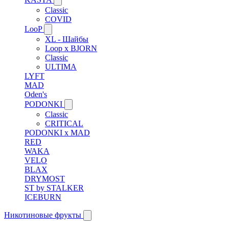
Classic
COVID
LooP
XL - Шайбы
Loop x BJORN
Classic
ULTIMA
LYFT
MAD
Oden's
PODONKI
Classic
CRITICAL
PODONKI x MAD
RED
WAKA
VELO
BLAX
DRYMOST
ST by STALKER
ICEBURN
Никотиновые фрукты