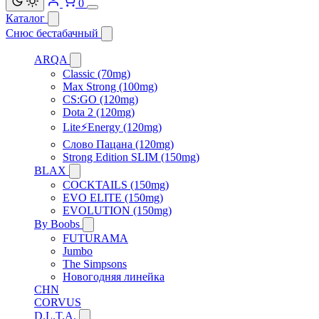
0
Каталог
Снюс бестабачный
ARQA
Classic (70mg)
Max Strong (100mg)
CS:GO (120mg)
Dota 2 (120mg)
Lite⚡Energy (120mg)
Слово Пацана (120mg)
Strong Edition SLIM (150mg)
BLAX
COCKTAILS (150mg)
EVO ELITE (150mg)
EVOLUTION (150mg)
By Boobs
FUTURAMA
Jumbo
The Simpsons
Новогодняя линейка
CHN
CORVUS
D.L.T.A.