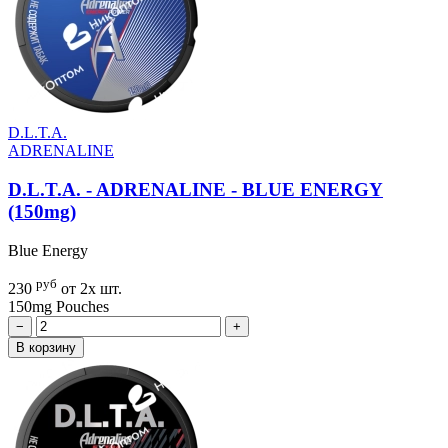
D.L.T.A.
ADRENALINE
D.L.T.A. - ADRENALINE - BLUE ENERGY
(150mg)
Blue Energy
руб
230
от 2х шт.
150mg
Pouches
−
+
В корзину