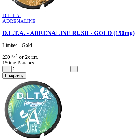
D.L.T.A.
ADRENALINE
D.L.T.A. - ADRENALINE RUSH - GOLD (150mg)
Limited - Gold
руб
230
от 2х шт.
150mg
Pouches
−
+
В корзину