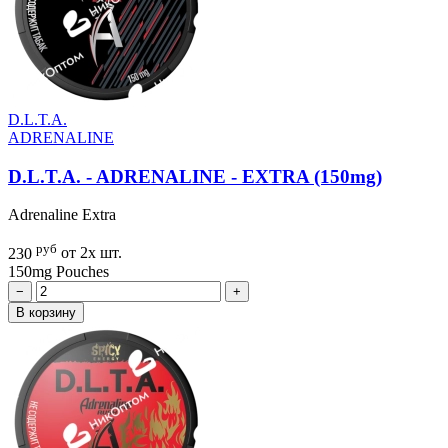
D.L.T.A.
ADRENALINE
D.L.T.A. - ADRENALINE - EXTRA (150mg)
Adrenaline Extra
руб
230
от 2х шт.
150mg
Pouches
−
+
В корзину