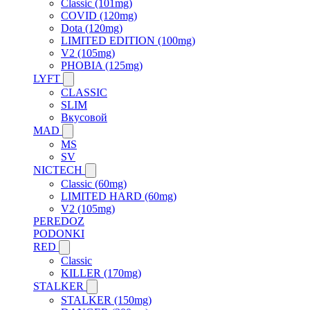
Classic (101mg)
COVID (120mg)
Dota (120mg)
LIMITED EDITION (100mg)
V2 (105mg)
PHOBIA (125mg)
LYFT
CLASSIC
SLIM
Вкусовой
MAD
MS
SV
NICTECH
Classic (60mg)
LIMITED HARD (60mg)
V2 (105mg)
PEREDOZ
PODONKI
RED
Classic
KILLER (170mg)
STALKER
STALKER (150mg)