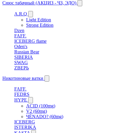
Снюс табачный (АКЦИЗ - ЧЗ, ЭДО)
A.R.Q
Light Edition
Strong Edition
Dzen
FAFF.
ICEBERG flame
Oden's
Russian Bear
SIBERIA
SWAG
ZВЕРЬ
Никотиновые ватки
FAFF.
FEDRS
HYPE
ACID (100mg)
V2 (60mg)
ЧЁNADO? (60mg)
ICEBERG
ISTERIKA
KASTA