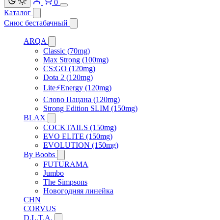
0
Каталог
Снюс бестабачный
ARQA
Classic (70mg)
Max Strong (100mg)
CS:GO (120mg)
Dota 2 (120mg)
Lite⚡Energy (120mg)
Слово Пацана (120mg)
Strong Edition SLIM (150mg)
BLAX
COCKTAILS (150mg)
EVO ELITE (150mg)
EVOLUTION (150mg)
By Boobs
FUTURAMA
Jumbo
The Simpsons
Новогодняя линейка
CHN
CORVUS
D.L.T.A.