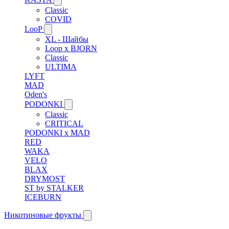
Classic
COVID
LooP
XL - Шайбы
Loop x BJORN
Classic
ULTIMA
LYFT
MAD
Oden's
PODONKI
Classic
CRITICAL
PODONKI x MAD
RED
WAKA
VELO
BLAX
DRYMOST
ST by STALKER
ICEBURN
Никотиновые фрукты