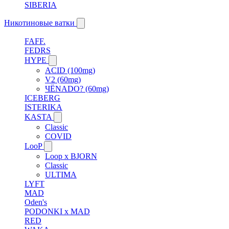
SIBERIA
Никотиновые ватки
FAFF.
FEDRS
HYPE
ACID (100mg)
V2 (60mg)
ЧЁNADO? (60mg)
ICEBERG
ISTERIKA
KASTA
Classic
COVID
LooP
Loop x BJORN
Classic
ULTIMA
LYFT
MAD
Oden's
PODONKI x MAD
RED