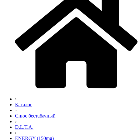
›
Каталог
›
Снюс бестабачный
›
D.L.T.A.
›
ENERGY (150mg)