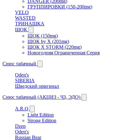
DANGER (200mg)
ГРУППИРОВКИ (150-200mg)
VELO
WASTED
ТРИНАШКА
ШОК
ШОК (150mg)
ШОК by X (201mg)
ШОК X STORM (220mg)
Новогодняя Ограниченная Серия
Снюс табачный
Oden's
SIBERIA
Шведский оригинал
Снюс табачный (АКЦИЗ - ЧЗ, ЭДО)
A.R.Q
Light Edition
Strong Edition
Dzen
Oden's
Russian Bear