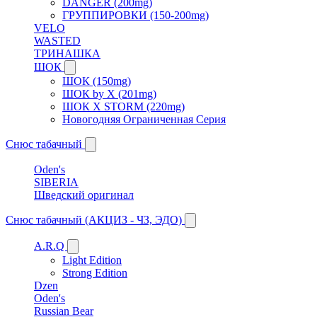
DANGER (200mg)
ГРУППИРОВКИ (150-200mg)
VELO
WASTED
ТРИНАШКА
ШОК
ШОК (150mg)
ШОК by X (201mg)
ШОК X STORM (220mg)
Новогодняя Ограниченная Серия
Снюс табачный
Oden's
SIBERIA
Шведский оригинал
Снюс табачный (АКЦИЗ - ЧЗ, ЭДО)
A.R.Q
Light Edition
Strong Edition
Dzen
Oden's
Russian Bear