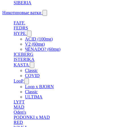
SIBERIA
Никотиновые ватки
FAFF.
FEDRS
HYPE
ACID (100mg)
V2 (60mg)
ЧЁNADO? (60mg)
ICEBERG
ISTERIKA
KASTA
Classic
COVID
LooP
Loop x BJORN
Classic
ULTIMA
LYFT
MAD
Oden's
PODONKI x MAD
RED