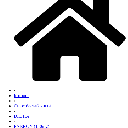
›
Каталог
›
Снюс бестабачный
›
D.L.T.A.
›
ENERGY (150mg)