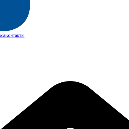
юса
Контакты