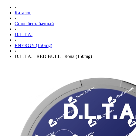
›
Каталог
›
Снюс бестабачный
›
D.L.T.A.
›
ENERGY (150mg)
›
D.L.T.A. - RED BULL - Кола (150mg)