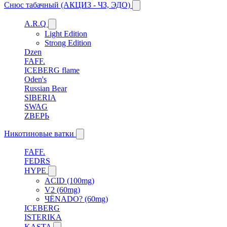
Снюс табачный (АКЦИЗ - ЧЗ, ЭДО)
A.R.Q
Light Edition
Strong Edition
Dzen
FAFF.
ICEBERG flame
Oden's
Russian Bear
SIBERIA
SWAG
ZВЕРЬ
Никотиновые ватки
FAFF.
FEDRS
HYPE
ACID (100mg)
V2 (60mg)
ЧЁNADO? (60mg)
ICEBERG
ISTERIKA
KASTA