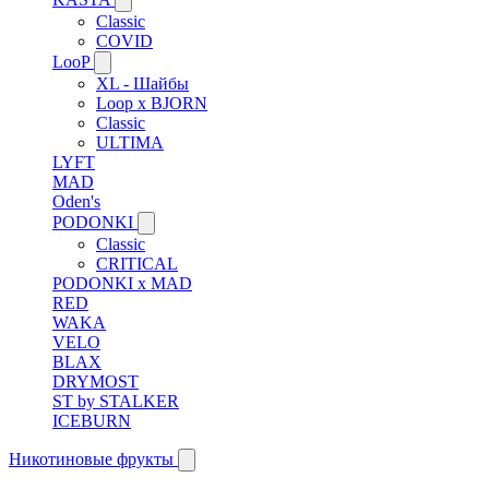
Classic
COVID
LooP
XL - Шайбы
Loop x BJORN
Classic
ULTIMA
LYFT
MAD
Oden's
PODONKI
Classic
CRITICAL
PODONKI x MAD
RED
WAKA
VELO
BLAX
DRYMOST
ST by STALKER
ICEBURN
Никотиновые фрукты