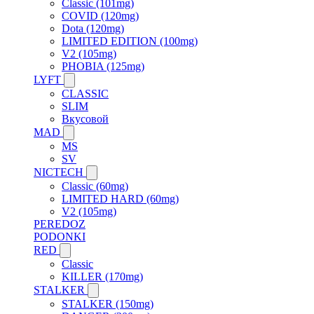
Classic (101mg)
COVID (120mg)
Dota (120mg)
LIMITED EDITION (100mg)
V2 (105mg)
PHOBIA (125mg)
LYFT
CLASSIC
SLIM
Вкусовой
MAD
MS
SV
NICTECH
Classic (60mg)
LIMITED HARD (60mg)
V2 (105mg)
PEREDOZ
PODONKI
RED
Classic
KILLER (170mg)
STALKER
STALKER (150mg)