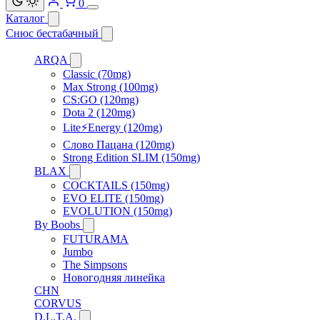
0
Каталог
Снюс бестабачный
ARQA
Classic (70mg)
Max Strong (100mg)
CS:GO (120mg)
Dota 2 (120mg)
Lite⚡Energy (120mg)
Слово Пацана (120mg)
Strong Edition SLIM (150mg)
BLAX
COCKTAILS (150mg)
EVO ELITE (150mg)
EVOLUTION (150mg)
By Boobs
FUTURAMA
Jumbo
The Simpsons
Новогодняя линейка
CHN
CORVUS
D.L.T.A.