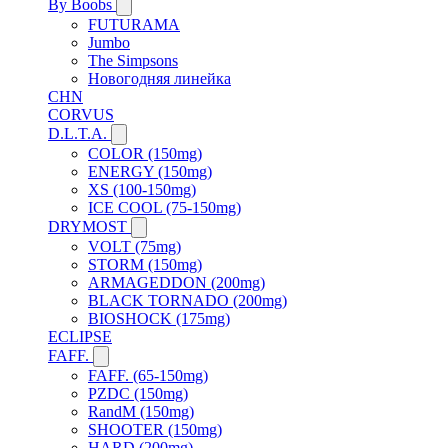
By Boobs
FUTURAMA
Jumbo
The Simpsons
Новогодняя линейка
CHN
CORVUS
D.L.T.A.
COLOR (150mg)
ENERGY (150mg)
XS (100-150mg)
ICE COOL (75-150mg)
DRYMOST
VOLT (75mg)
STORM (150mg)
ARMAGEDDON (200mg)
BLACK TORNADO (200mg)
BIOSHOCK (175mg)
ECLIPSE
FAFF.
FAFF. (65-150mg)
PZDC (150mg)
RandM (150mg)
SHOOTER (150mg)
HARD (200mg)