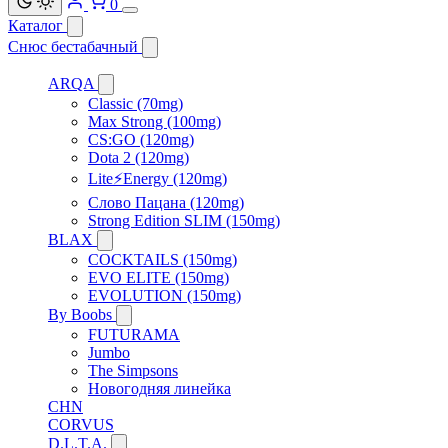
0
Каталог
Снюс бестабачный
ARQA
Classic (70mg)
Max Strong (100mg)
CS:GO (120mg)
Dota 2 (120mg)
Lite⚡Energy (120mg)
Слово Пацана (120mg)
Strong Edition SLIM (150mg)
BLAX
COCKTAILS (150mg)
EVO ELITE (150mg)
EVOLUTION (150mg)
By Boobs
FUTURAMA
Jumbo
The Simpsons
Новогодняя линейка
CHN
CORVUS
D.L.T.A.