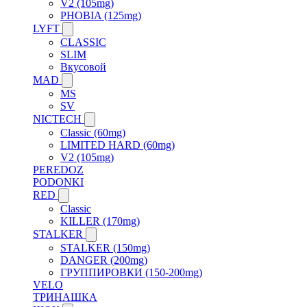
V2 (105mg)
PHOBIA (125mg)
LYFT
CLASSIC
SLIM
Вкусовой
MAD
MS
SV
NICTECH
Classic (60mg)
LIMITED HARD (60mg)
V2 (105mg)
PEREDOZ
PODONKI
RED
Classic
KILLER (170mg)
STALKER
STALKER (150mg)
DANGER (200mg)
ГРУППИРОВКИ (150-200mg)
VELO
ТРИНАШКА