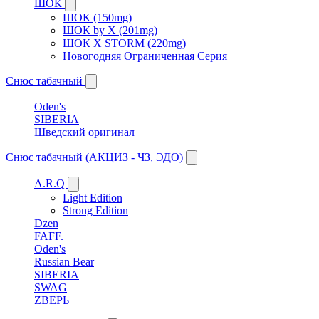
ШОК
ШОК (150mg)
ШОК by X (201mg)
ШОК X STORM (220mg)
Новогодняя Ограниченная Серия
Снюс табачный
Oden's
SIBERIA
Шведский оригинал
Снюс табачный (АКЦИЗ - ЧЗ, ЭДО)
A.R.Q
Light Edition
Strong Edition
Dzen
FAFF.
Oden's
Russian Bear
SIBERIA
SWAG
ZВЕРЬ