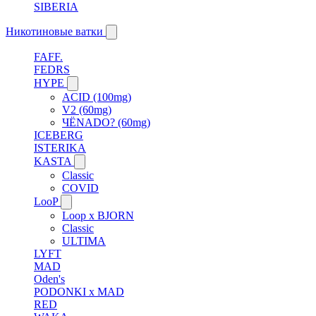
SIBERIA
Никотиновые ватки
FAFF.
FEDRS
HYPE
ACID (100mg)
V2 (60mg)
ЧЁNADO? (60mg)
ICEBERG
ISTERIKA
KASTA
Classic
COVID
LooP
Loop x BJORN
Classic
ULTIMA
LYFT
MAD
Oden's
PODONKI x MAD
RED