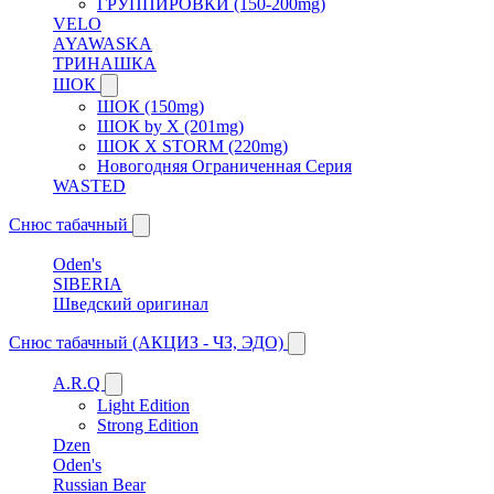
ГРУППИРОВКИ (150-200mg)
VELO
AYAWASKA
ТРИНАШКА
ШОК
ШОК (150mg)
ШОК by X (201mg)
ШОК X STORM (220mg)
Новогодняя Ограниченная Серия
WASTED
Снюс табачный
Oden's
SIBERIA
Шведский оригинал
Снюс табачный (АКЦИЗ - ЧЗ, ЭДО)
A.R.Q
Light Edition
Strong Edition
Dzen
Oden's
Russian Bear