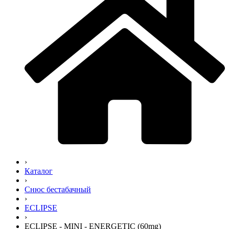
›
Каталог
›
Снюс бестабачный
›
ECLIPSE
›
ECLIPSE - MINI - ENERGETIC (60mg)