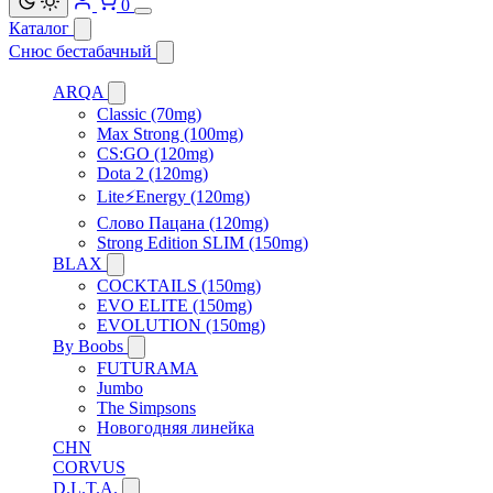
0
Каталог
Снюс бестабачный
ARQA
Classic (70mg)
Max Strong (100mg)
CS:GO (120mg)
Dota 2 (120mg)
Lite⚡Energy (120mg)
Слово Пацана (120mg)
Strong Edition SLIM (150mg)
BLAX
COCKTAILS (150mg)
EVO ELITE (150mg)
EVOLUTION (150mg)
By Boobs
FUTURAMA
Jumbo
The Simpsons
Новогодняя линейка
CHN
CORVUS
D.L.T.A.