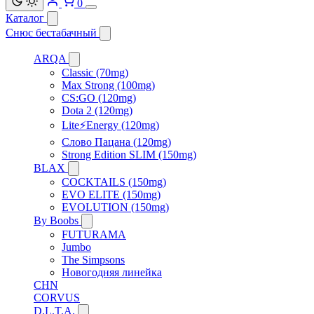
0
Каталог
Снюс бестабачный
ARQA
Classic (70mg)
Max Strong (100mg)
CS:GO (120mg)
Dota 2 (120mg)
Lite⚡Energy (120mg)
Слово Пацана (120mg)
Strong Edition SLIM (150mg)
BLAX
COCKTAILS (150mg)
EVO ELITE (150mg)
EVOLUTION (150mg)
By Boobs
FUTURAMA
Jumbo
The Simpsons
Новогодняя линейка
CHN
CORVUS
D.L.T.A.