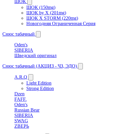
ШОК
ШОК (150mg)
ШОК by X (201mg)
ШОК X STORM (220mg)
Новогодняя Ограниченная Серия
Снюс табачный
Oden's
SIBERIA
Шведский оригинал
Снюс табачный (АКЦИЗ - ЧЗ, ЭДО)
A.R.Q
Light Edition
Strong Edition
Dzen
FAFF.
Oden's
Russian Bear
SIBERIA
SWAG
ZВЕРЬ