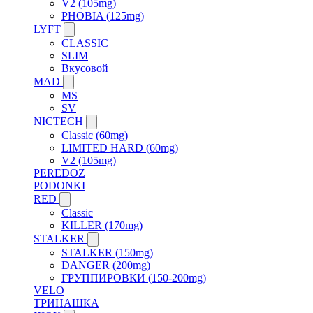
V2 (105mg)
PHOBIA (125mg)
LYFT
CLASSIC
SLIM
Вкусовой
MAD
MS
SV
NICTECH
Classic (60mg)
LIMITED HARD (60mg)
V2 (105mg)
PEREDOZ
PODONKI
RED
Classic
KILLER (170mg)
STALKER
STALKER (150mg)
DANGER (200mg)
ГРУППИРОВКИ (150-200mg)
VELO
ТРИНАШКА