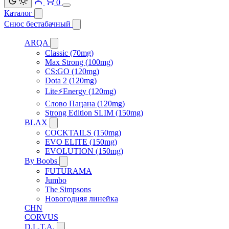
0
Каталог
Снюс бестабачный
ARQA
Classic (70mg)
Max Strong (100mg)
CS:GO (120mg)
Dota 2 (120mg)
Lite⚡Energy (120mg)
Слово Пацана (120mg)
Strong Edition SLIM (150mg)
BLAX
COCKTAILS (150mg)
EVO ELITE (150mg)
EVOLUTION (150mg)
By Boobs
FUTURAMA
Jumbo
The Simpsons
Новогодняя линейка
CHN
CORVUS
D.L.T.A.