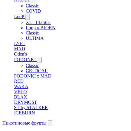
Classic
COVID
LooP
XL - Шайбы
Loop x BJORN
Classic
ULTIMA
LYFT
MAD
Oden's
PODONKI
Classic
CRITICAL
PODONKI x MAD
RED
WAKA
VELO
BLAX
DRYMOST
ST by STALKER
ICEBURN
Никотиновые фрукты