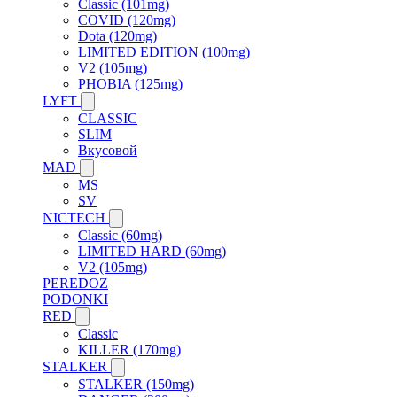
Classic (101mg)
COVID (120mg)
Dota (120mg)
LIMITED EDITION (100mg)
V2 (105mg)
PHOBIA (125mg)
LYFT
CLASSIC
SLIM
Вкусовой
MAD
MS
SV
NICTECH
Classic (60mg)
LIMITED HARD (60mg)
V2 (105mg)
PEREDOZ
PODONKI
RED
Classic
KILLER (170mg)
STALKER
STALKER (150mg)