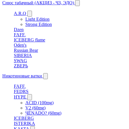
Снюс табачный (АКЦИЗ - ЧЗ, ЭДО)
A.R.Q
Light Edition
Strong Edition
Dzen
FAFF.
ICEBERG flame
Oden's
Russian Bear
SIBERIA
SWAG
ZВЕРЬ
Никотиновые ватки
FAFF.
FEDRS
HYPE
ACID (100mg)
V2 (60mg)
ЧЁNADO? (60mg)
ICEBERG
ISTERIKA
KASTA