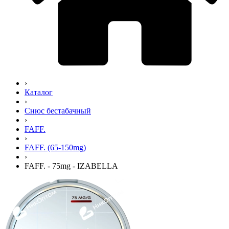
›
Каталог
›
Снюс бестабачный
›
FAFF.
›
FAFF. (65-150mg)
›
FAFF. - 75mg - IZABELLA