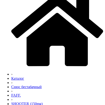
›
Каталог
›
Снюс бестабачный
›
FAFF.
›
SHOOTER (150mg)