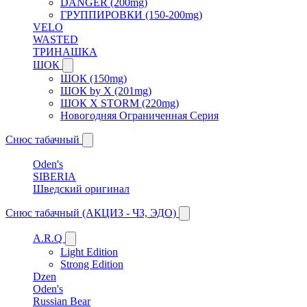
DANGER (200mg)
ГРУППИРОВКИ (150-200mg)
VELO
WASTED
ТРИНАШКА
ШОК
ШОК (150mg)
ШОК by X (201mg)
ШОК X STORM (220mg)
Новогодняя Ограниченная Серия
Снюс табачный
Oden's
SIBERIA
Шведский оригинал
Снюс табачный (АКЦИЗ - ЧЗ, ЭДО)
A.R.Q
Light Edition
Strong Edition
Dzen
Oden's
Russian Bear