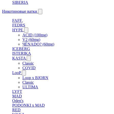
SIBERIA
Никотиновые ватки
FAFF.
FEDRS
HYPE
ACID (100mg)
V2 (60mg)
ЧЁNADO? (60mg)
ICEBERG
ISTERIKA
KASTA
Classic
COVID
LooP
Loop x BJORN
Classic
ULTIMA
LYFT
MAD
Oden's
PODONKI x MAD
RED