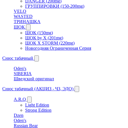
DANGER (200mg)
ГРУППИРОВКИ (150-200mg)
VELO
WASTED
ТРИНАШКА
ШОК
ШОК (150mg)
ШОК by X (201mg)
ШОК X STORM (220mg)
Новогодняя Ограниченная Серия
Снюс табачный
Oden's
SIBERIA
Шведский оригинал
Снюс табачный (АКЦИЗ - ЧЗ, ЭДО)
A.R.Q
Light Edition
Strong Edition
Dzen
Oden's
Russian Bear