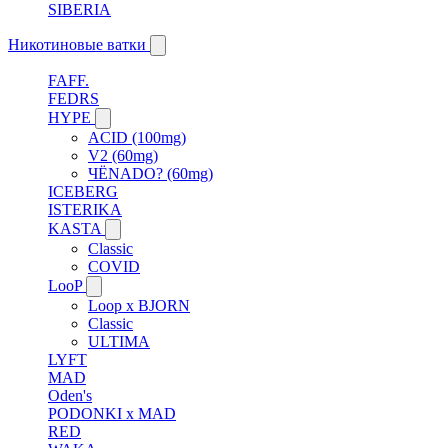
SIBERIA
Никотиновые ватки
FAFF.
FEDRS
HYPE
ACID (100mg)
V2 (60mg)
ЧЁNADO? (60mg)
ICEBERG
ISTERIKA
KASTA
Classic
COVID
LooP
Loop x BJORN
Classic
ULTIMA
LYFT
MAD
Oden's
PODONKI x MAD
RED