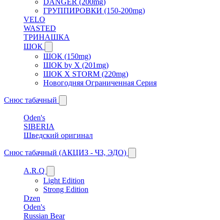
DANGER (200mg)
ГРУППИРОВКИ (150-200mg)
VELO
WASTED
ТРИНАШКА
ШОК
ШОК (150mg)
ШОК by X (201mg)
ШОК X STORM (220mg)
Новогодняя Ограниченная Серия
Снюс табачный
Oden's
SIBERIA
Шведский оригинал
Снюс табачный (АКЦИЗ - ЧЗ, ЭДО)
A.R.Q
Light Edition
Strong Edition
Dzen
Oden's
Russian Bear