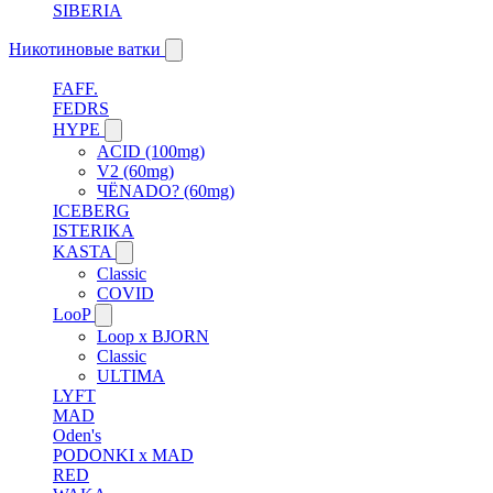
SIBERIA
Никотиновые ватки
FAFF.
FEDRS
HYPE
ACID (100mg)
V2 (60mg)
ЧЁNADO? (60mg)
ICEBERG
ISTERIKA
KASTA
Classic
COVID
LooP
Loop x BJORN
Classic
ULTIMA
LYFT
MAD
Oden's
PODONKI x MAD
RED