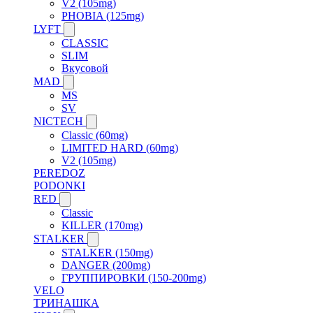
V2 (105mg)
PHOBIA (125mg)
LYFT
CLASSIC
SLIM
Вкусовой
MAD
MS
SV
NICTECH
Classic (60mg)
LIMITED HARD (60mg)
V2 (105mg)
PEREDOZ
PODONKI
RED
Classic
KILLER (170mg)
STALKER
STALKER (150mg)
DANGER (200mg)
ГРУППИРОВКИ (150-200mg)
VELO
ТРИНАШКА