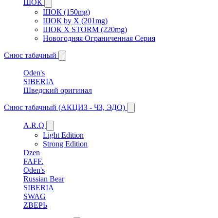
ШОК
ШОК (150mg)
ШОК by X (201mg)
ШОК X STORM (220mg)
Новогодняя Ограниченная Серия
Снюс табачный
Oden's
SIBERIA
Шведский оригинал
Снюс табачный (АКЦИЗ - ЧЗ, ЭДО)
A.R.Q
Light Edition
Strong Edition
Dzen
FAFF.
Oden's
Russian Bear
SIBERIA
SWAG
ZВЕРЬ