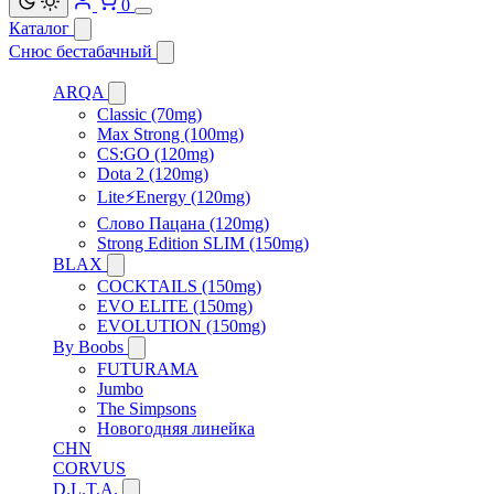
0
Каталог
Снюс бестабачный
ARQA
Classic (70mg)
Max Strong (100mg)
CS:GO (120mg)
Dota 2 (120mg)
Lite⚡Energy (120mg)
Слово Пацана (120mg)
Strong Edition SLIM (150mg)
BLAX
COCKTAILS (150mg)
EVO ELITE (150mg)
EVOLUTION (150mg)
By Boobs
FUTURAMA
Jumbo
The Simpsons
Новогодняя линейка
CHN
CORVUS
D.L.T.A.