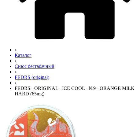
›
Каталог
›
Снюс бестабачный
›
FEDRS (original)
›
FEDRS - ORIGINAL - ICE COOL - №9 - ORANGE MILK
HARD (65mg)