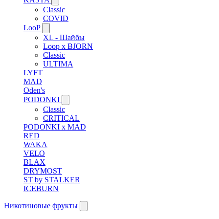
Classic
COVID
LooP
XL - Шайбы
Loop x BJORN
Classic
ULTIMA
LYFT
MAD
Oden's
PODONKI
Classic
CRITICAL
PODONKI x MAD
RED
WAKA
VELO
BLAX
DRYMOST
ST by STALKER
ICEBURN
Никотиновые фрукты