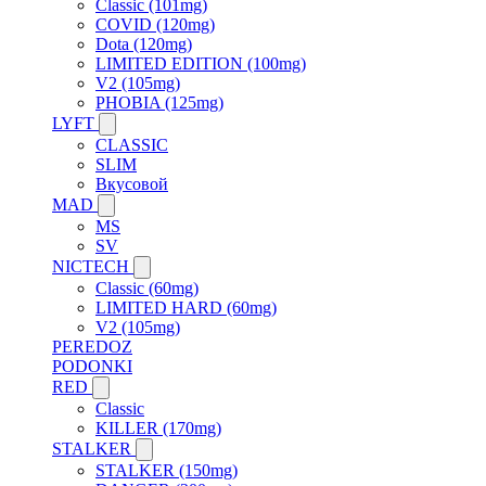
Classic (101mg)
COVID (120mg)
Dota (120mg)
LIMITED EDITION (100mg)
V2 (105mg)
PHOBIA (125mg)
LYFT
CLASSIC
SLIM
Вкусовой
MAD
MS
SV
NICTECH
Classic (60mg)
LIMITED HARD (60mg)
V2 (105mg)
PEREDOZ
PODONKI
RED
Classic
KILLER (170mg)
STALKER
STALKER (150mg)