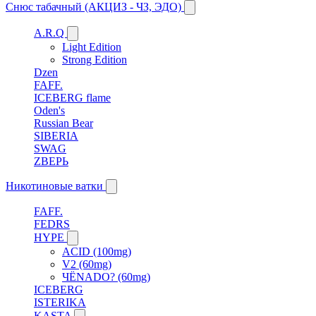
Снюс табачный (АКЦИЗ - ЧЗ, ЭДО)
A.R.Q
Light Edition
Strong Edition
Dzen
FAFF.
ICEBERG flame
Oden's
Russian Bear
SIBERIA
SWAG
ZВЕРЬ
Никотиновые ватки
FAFF.
FEDRS
HYPE
ACID (100mg)
V2 (60mg)
ЧЁNADO? (60mg)
ICEBERG
ISTERIKA
KASTA