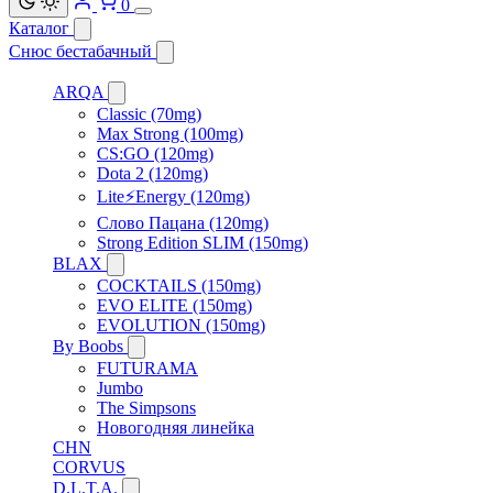
0
Каталог
Снюс бестабачный
ARQA
Classic (70mg)
Max Strong (100mg)
CS:GO (120mg)
Dota 2 (120mg)
Lite⚡Energy (120mg)
Слово Пацана (120mg)
Strong Edition SLIM (150mg)
BLAX
COCKTAILS (150mg)
EVO ELITE (150mg)
EVOLUTION (150mg)
By Boobs
FUTURAMA
Jumbo
The Simpsons
Новогодняя линейка
CHN
CORVUS
D.L.T.A.