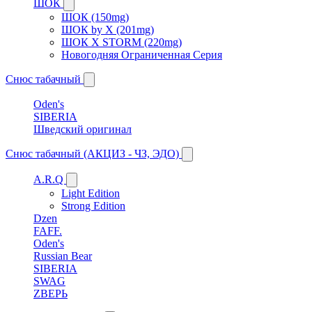
ШОК
ШОК (150mg)
ШОК by X (201mg)
ШОК X STORM (220mg)
Новогодняя Ограниченная Серия
Снюс табачный
Oden's
SIBERIA
Шведский оригинал
Снюс табачный (АКЦИЗ - ЧЗ, ЭДО)
A.R.Q
Light Edition
Strong Edition
Dzen
FAFF.
Oden's
Russian Bear
SIBERIA
SWAG
ZВЕРЬ