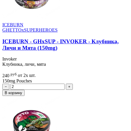
ICEBURN
GHETTOxSUPERHEROES
ICEBURN - GHxSUP - INVOKER - Клубника,
Личи и Мята (150mg)
Invoker
Клубника, личи, мята
руб
240
от 2х шт.
150mg
Pouches
−
+
В корзину