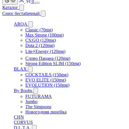
0
Каталог
Снюс бестабачный
ARQA
Classic (70mg)
Max Strong (100mg)
CS:GO (120mg)
Dota 2 (120mg)
Lite⚡Energy (120mg)
Слово Пацана (120mg)
Strong Edition SLIM (150mg)
BLAX
COCKTAILS (150mg)
EVO ELITE (150mg)
EVOLUTION (150mg)
By Boobs
FUTURAMA
Jumbo
The Simpsons
Новогодняя линейка
CHN
CORVUS
D.L.T.A.