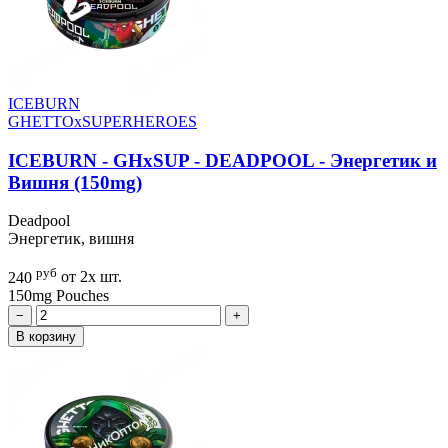
ICEBURN
GHETTOxSUPERHEROES
ICEBURN - GHxSUP - DEADPOOL - Энергетик и
Вишня (150mg)
Deadpool
Энергетик, вишня
руб
240
от 2х шт.
150mg
Pouches
−
+
В корзину