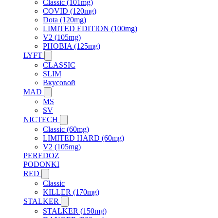
Classic (101mg)
COVID (120mg)
Dota (120mg)
LIMITED EDITION (100mg)
V2 (105mg)
PHOBIA (125mg)
LYFT
CLASSIC
SLIM
Вкусовой
MAD
MS
SV
NICTECH
Classic (60mg)
LIMITED HARD (60mg)
V2 (105mg)
PEREDOZ
PODONKI
RED
Classic
KILLER (170mg)
STALKER
STALKER (150mg)