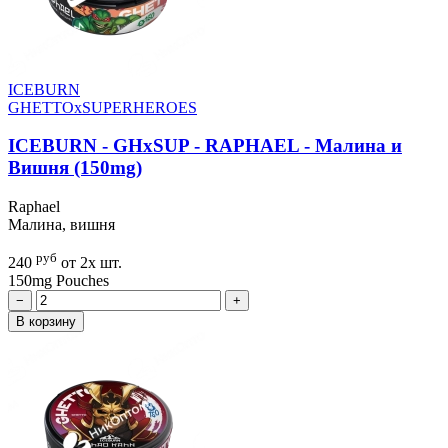
ICEBURN
GHETTOxSUPERHEROES
ICEBURN - GHxSUP - RAPHAEL - Малина и
Вишня (150mg)
Raphael
Малина, вишня
руб
240
от 2х шт.
150mg
Pouches
−
+
В корзину