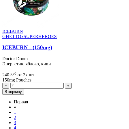
ICEBURN
GHETTOxSUPERHEROES
ICEBURN - (150mg)
Doctor Doom
Энергетик, яблоко, киви
руб
240
от 2х шт.
150mg
Pouches
−
+
В корзину
Первая
«
1
2
3
4