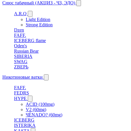
Снюс табачный (АКЦИЗ - ЧЗ, ЭДО)
A.R.Q
Light Edition
Strong Edition
Dzen
FAFF.
ICEBERG flame
Oden's
Russian Bear
SIBERIA
SWAG
ZВЕРЬ
Никотиновые ватки
FAFF.
FEDRS
HYPE
ACID (100mg)
V2 (60mg)
ЧЁNADO? (60mg)
ICEBERG
ISTERIKA
KASTA