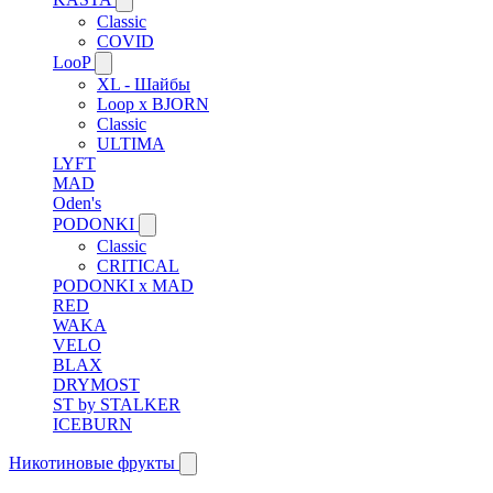
Classic
COVID
LooP
XL - Шайбы
Loop x BJORN
Classic
ULTIMA
LYFT
MAD
Oden's
PODONKI
Classic
CRITICAL
PODONKI x MAD
RED
WAKA
VELO
BLAX
DRYMOST
ST by STALKER
ICEBURN
Никотиновые фрукты