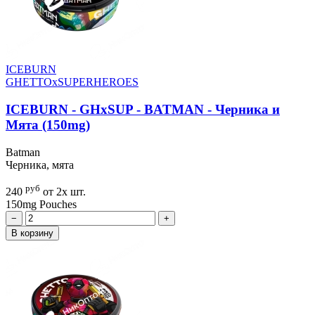
ICEBURN
GHETTOxSUPERHEROES
ICEBURN - GHxSUP - BATMAN - Черника и
Мята (150mg)
Batman
Черника, мята
руб
240
от 2х шт.
150mg
Pouches
−
+
В корзину