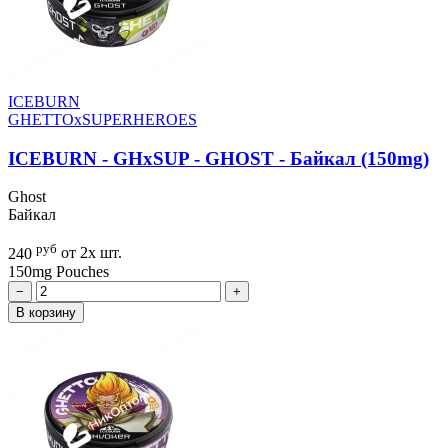
ICEBURN
GHETTOxSUPERHEROES
ICEBURN - GHxSUP - GHOST - Байкал (150mg)
Ghost
Байкал
руб
240
от 2х шт.
150mg
Pouches
−
+
В корзину