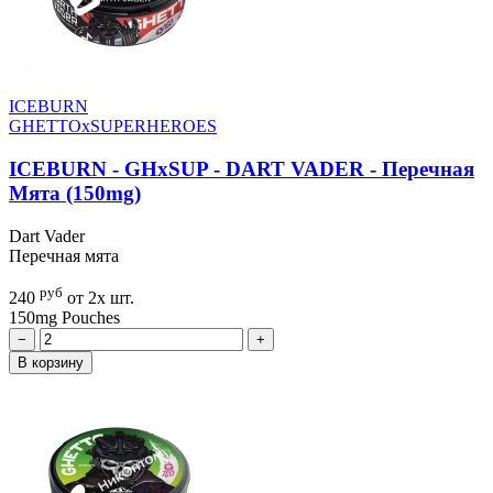
ICEBURN
GHETTOxSUPERHEROES
ICEBURN - GHxSUP - DART VADER - Перечная
Мята (150mg)
Dart Vader
Перечная мята
руб
240
от 2х шт.
150mg
Pouches
−
+
В корзину